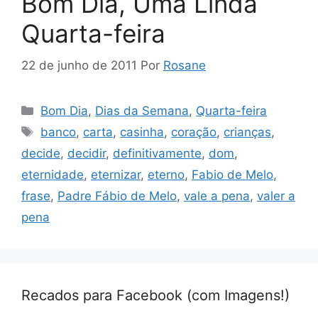
Bom Dia, Uma Linda
Quarta-feira
22 de junho de 2011
Por
Rosane
Categorias
Bom Dia
,
Dias da Semana
,
Quarta-feira
Tags
banco
,
carta
,
casinha
,
coração
,
crianças
,
decide
,
decidir
,
definitivamente
,
dom
,
eternidade
,
eternizar
,
eterno
,
Fabio de Melo
,
frase
,
Padre Fábio de Melo
,
vale a pena
,
valer a
pena
Recados para Facebook (com Imagens!)