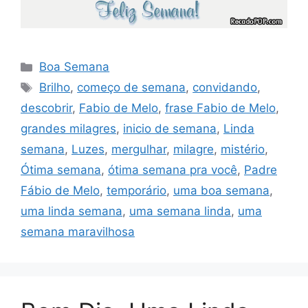
Categorias
Boa Semana
Tags
Brilho
,
começo de semana
,
convidando
,
descobrir
,
Fabio de Melo
,
frase Fabio de Melo
,
grandes milagres
,
inicio de semana
,
Linda
semana
,
Luzes
,
mergulhar
,
milagre
,
mistério
,
Ótima semana
,
ótima semana pra você
,
Padre
Fábio de Melo
,
temporário
,
uma boa semana
,
uma linda semana
,
uma semana linda
,
uma
semana maravilhosa