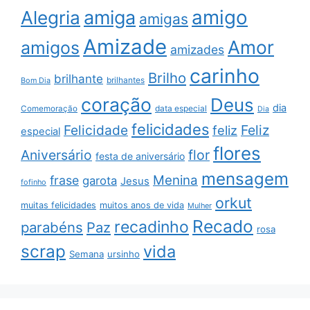
amigo
amiga
Alegria
amigas
Amizade
Amor
amigos
amizades
carinho
Brilho
brilhante
brilhantes
Bom Dia
coração
Deus
dia
data especial
Comemoração
Dia
felicidades
Feliz
Felicidade
feliz
especial
flores
Aniversário
flor
festa de aniversário
mensagem
Menina
frase
garota
Jesus
fofinho
orkut
muitas felicidades
muitos anos de vida
Mulher
Recado
recadinho
parabéns
Paz
rosa
scrap
vida
Semana
ursinho