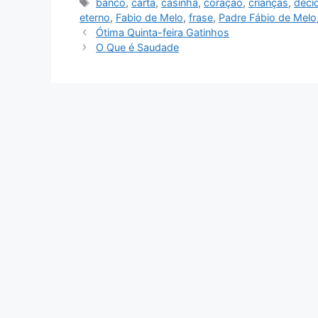
Tags
banco
,
carta
,
casinha
,
coração
,
crianças
,
deci
eterno
,
Fabio de Melo
,
frase
,
Padre Fábio de Melo
Ótima Quinta-feira Gatinhos
O Que é Saudade