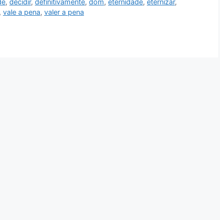
de
,
decidir
,
definitivamente
,
dom
,
eternidade
,
eternizar
,
,
vale a pena
,
valer a pena