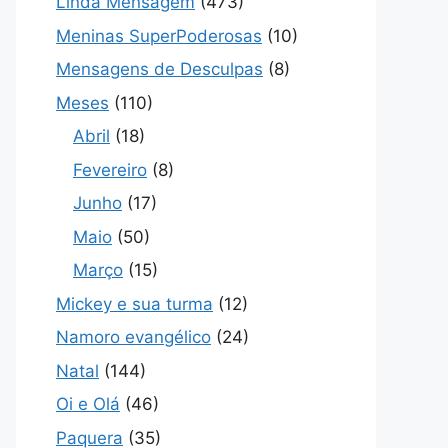
Linda Mensagem
(473)
Meninas SuperPoderosas
(10)
Mensagens de Desculpas
(8)
Meses
(110)
Abril
(18)
Fevereiro
(8)
Junho
(17)
Maio
(50)
Março
(15)
Mickey e sua turma
(12)
Namoro evangélico
(24)
Natal
(144)
Oi e Olá
(46)
Paquera
(35)