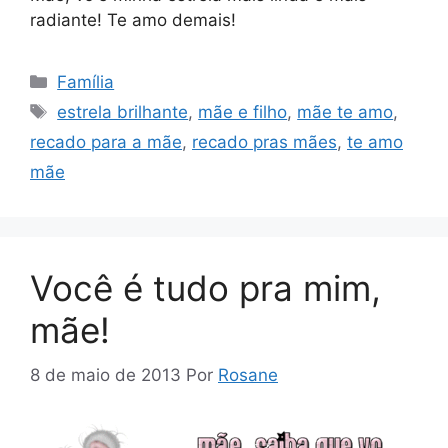
radiante! Te amo demais!
Categorias
Família
Tags
estrela brilhante
,
mãe e filho
,
mãe te amo
,
recado para a mãe
,
recado pras mães
,
te amo
mãe
Você é tudo pra mim,
mãe!
8 de maio de 2013
Por
Rosane