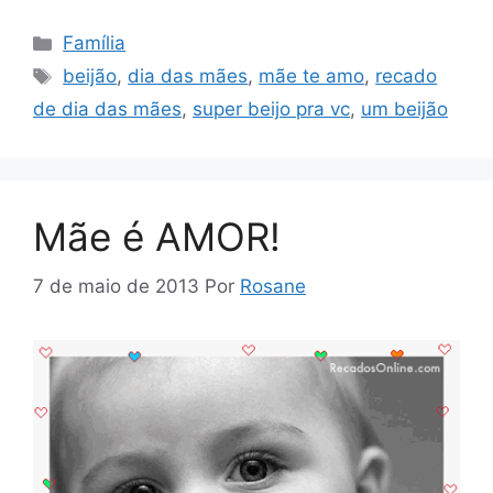
Categorias
Família
Tags
beijão
,
dia das mães
,
mãe te amo
,
recado
de dia das mães
,
super beijo pra vc
,
um beijão
Mãe é AMOR!
7 de maio de 2013
Por
Rosane