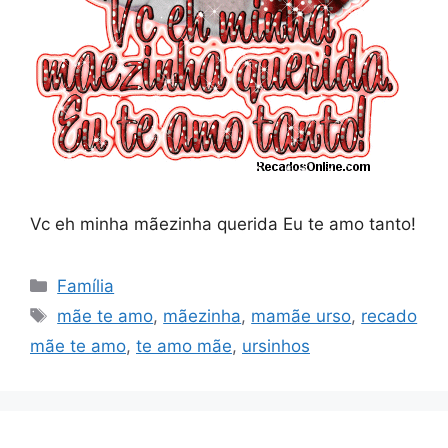
Vc eh minha mãezinha querida Eu te amo tanto!
Categorias
Família
Tags
mãe te amo
,
mãezinha
,
mamãe urso
,
recado
mãe te amo
,
te amo mãe
,
ursinhos