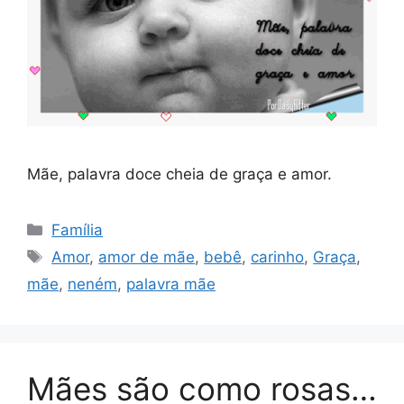
Mãe, palavra doce cheia de graça e amor.
Categorias
Família
Tags
Amor
,
amor de mãe
,
bebê
,
carinho
,
Graça
,
mãe
,
neném
,
palavra mãe
Mães são como rosas…