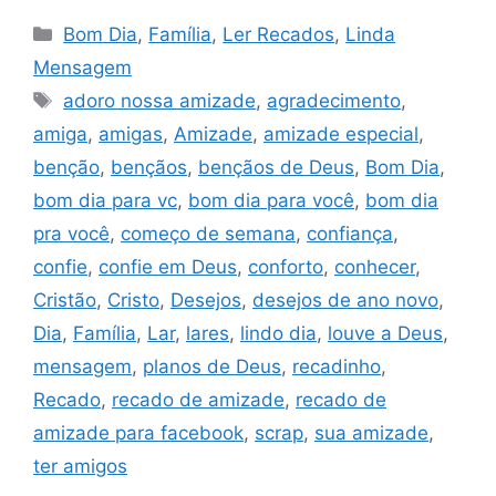
Categorias
Bom Dia
,
Família
,
Ler Recados
,
Linda
Mensagem
Tags
adoro nossa amizade
,
agradecimento
,
amiga
,
amigas
,
Amizade
,
amizade especial
,
benção
,
bençãos
,
bençãos de Deus
,
Bom Dia
,
bom dia para vc
,
bom dia para você
,
bom dia
pra você
,
começo de semana
,
confiança
,
confie
,
confie em Deus
,
conforto
,
conhecer
,
Cristão
,
Cristo
,
Desejos
,
desejos de ano novo
,
Dia
,
Família
,
Lar
,
lares
,
lindo dia
,
louve a Deus
,
mensagem
,
planos de Deus
,
recadinho
,
Recado
,
recado de amizade
,
recado de
amizade para facebook
,
scrap
,
sua amizade
,
ter amigos