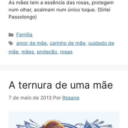
As mães tem a essência das rosas, protegem
num olhar, acalmam num único toque. (Sirlei
Passolongo)
Categorias
Família
Tags
amor de mãe
,
carinho de mãe
,
cuidado de
mãe
,
mães
,
proteção
,
rosas
A ternura de uma mãe
7 de maio de 2013
Por
Rosane