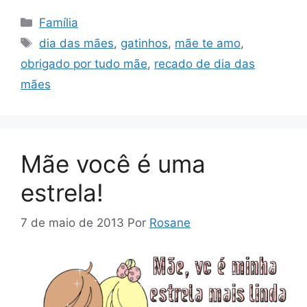
Categorias
Família
Tags
dia das mães
,
gatinhos
,
mãe te amo
,
obrigado por tudo mãe
,
recado de dia das
mães
Mãe você é uma
estrela!
7 de maio de 2013
Por
Rosane