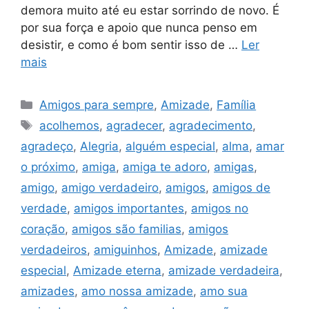
demora muito até eu estar sorrindo de novo. É
por sua força e apoio que nunca penso em
desistir, e como é bom sentir isso de …
Ler
mais
Categorias
Amigos para sempre
,
Amizade
,
Família
Tags
acolhemos
,
agradecer
,
agradecimento
,
agradeço
,
Alegria
,
alguém especial
,
alma
,
amar
o próximo
,
amiga
,
amiga te adoro
,
amigas
,
amigo
,
amigo verdadeiro
,
amigos
,
amigos de
verdade
,
amigos importantes
,
amigos no
coração
,
amigos são familias
,
amigos
verdadeiros
,
amiguinhos
,
Amizade
,
amizade
especial
,
Amizade eterna
,
amizade verdadeira
,
amizades
,
amo nossa amizade
,
amo sua