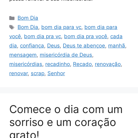
Categorias
Bom Dia
Tags
Bom Dia
,
bom dia para vc
,
bom dia para
você
,
bom dia pra vc
,
bom dia pra você
,
cada
dia
,
confiança
,
Deus
,
Deus te abençoe
,
manhã
,
mensagem
,
misericórdia de Deus
,
misericórdias
,
recadinho
,
Recado
,
renovação
,
renovar
,
scrap
,
Senhor
Comece o dia com um
sorriso e um coração
grato!