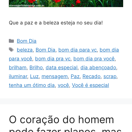
Que a paz e a beleza esteja no seu dia!
Categorias
Bom Dia
Tags
beleza
,
Bom Dia
,
bom dia para vc
,
bom dia
para você
,
bom dia pra vc
,
bom dia pra você
,
brilham
,
Brilho
,
data especial
,
dia abençoado
,
iluminar
,
Luz
,
mensagem
,
Paz
,
Recado
,
scrap
,
tenha um ótimo dia
,
você
,
Você é especial
O coração do homem
pode fazer planos, mas