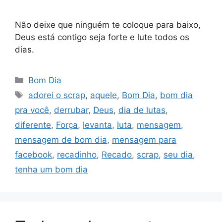
Não deixe que ninguém te coloque para baixo,
Deus está contigo seja forte e lute todos os
dias.
Categorias
Bom Dia
Tags
adorei o scrap
,
aquele
,
Bom Dia
,
bom dia
pra você
,
derrubar
,
Deus
,
dia de lutas
,
diferente
,
Força
,
levanta
,
luta
,
mensagem
,
mensagem de bom dia
,
mensagem para
facebook
,
recadinho
,
Recado
,
scrap
,
seu dia
,
tenha um bom dia