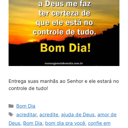
Entrega suas manhãs ao Senhor e ele estará no
controle de tudo!
Categorias
Bom Dia
Tags
acreditar
,
acredite
,
ajuda de Deus
,
amor de
Deus
,
Bom Dia
,
bom dia pra você
,
confie em