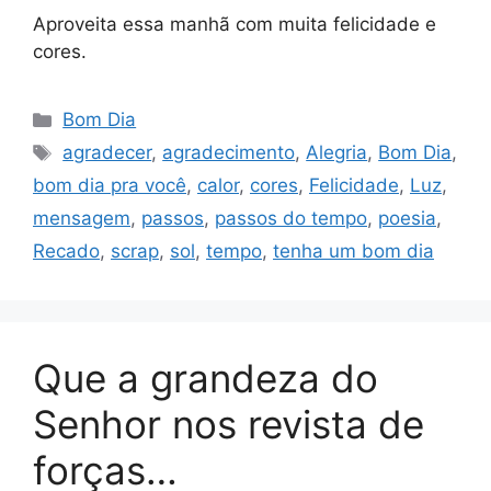
Aproveita essa manhã com muita felicidade e
cores.
Categorias
Bom Dia
Tags
agradecer
,
agradecimento
,
Alegria
,
Bom Dia
,
bom dia pra você
,
calor
,
cores
,
Felicidade
,
Luz
,
mensagem
,
passos
,
passos do tempo
,
poesia
,
Recado
,
scrap
,
sol
,
tempo
,
tenha um bom dia
Que a grandeza do
Senhor nos revista de
forças…