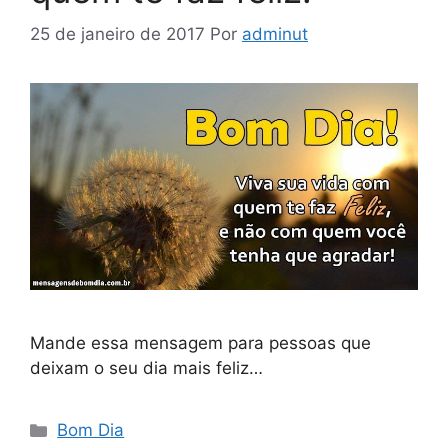
25 de janeiro de 2017
Por
adminut
Mande essa mensagem para pessoas que
deixam o seu dia mais feliz…
Categorias
Bom Dia