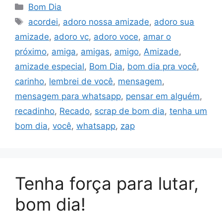
Categorias
Bom Dia
Tags
acordei
,
adoro nossa amizade
,
adoro sua
amizade
,
adoro vc
,
adoro voce
,
amar o
próximo
,
amiga
,
amigas
,
amigo
,
Amizade
,
amizade especial
,
Bom Dia
,
bom dia pra você
,
carinho
,
lembrei de você
,
mensagem
,
mensagem para whatsapp
,
pensar em alguém
,
recadinho
,
Recado
,
scrap de bom dia
,
tenha um
bom dia
,
você
,
whatsapp
,
zap
Tenha força para lutar,
bom dia!