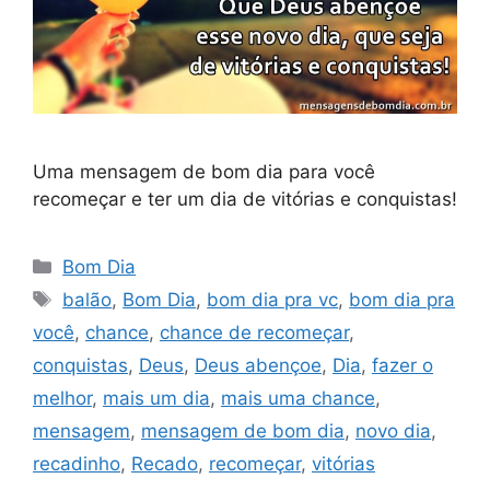
Uma mensagem de bom dia para você
recomeçar e ter um dia de vitórias e conquistas!
Categorias
Bom Dia
Tags
balão
,
Bom Dia
,
bom dia pra vc
,
bom dia pra
você
,
chance
,
chance de recomeçar
,
conquistas
,
Deus
,
Deus abençoe
,
Dia
,
fazer o
melhor
,
mais um dia
,
mais uma chance
,
mensagem
,
mensagem de bom dia
,
novo dia
,
recadinho
,
Recado
,
recomeçar
,
vitórias