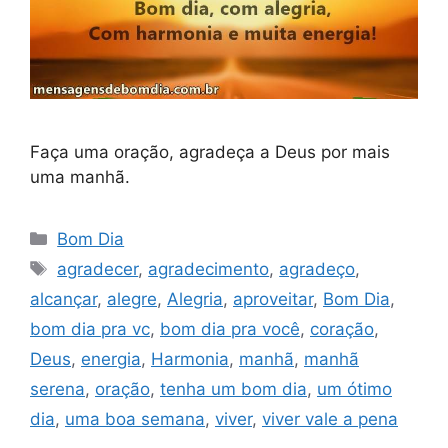
Faça uma oração, agradeça a Deus por mais
uma manhã.
Categorias
Bom Dia
Tags
agradecer
,
agradecimento
,
agradeço
,
alcançar
,
alegre
,
Alegria
,
aproveitar
,
Bom Dia
,
bom dia pra vc
,
bom dia pra você
,
coração
,
Deus
,
energia
,
Harmonia
,
manhã
,
manhã
serena
,
oração
,
tenha um bom dia
,
um ótimo
dia
,
uma boa semana
,
viver
,
viver vale a pena