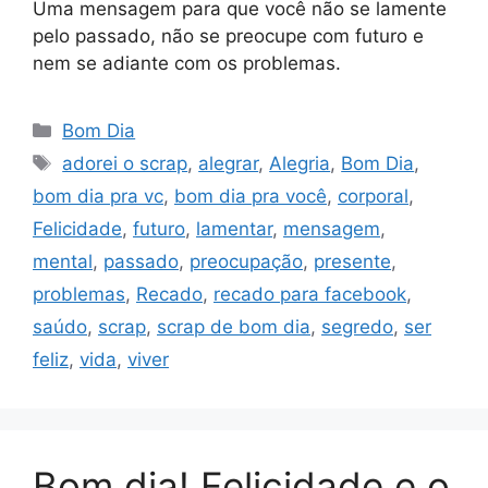
Uma mensagem para que você não se lamente
pelo passado, não se preocupe com futuro e
nem se adiante com os problemas.
Categorias
Bom Dia
Tags
adorei o scrap
,
alegrar
,
Alegria
,
Bom Dia
,
bom dia pra vc
,
bom dia pra você
,
corporal
,
Felicidade
,
futuro
,
lamentar
,
mensagem
,
mental
,
passado
,
preocupação
,
presente
,
problemas
,
Recado
,
recado para facebook
,
saúdo
,
scrap
,
scrap de bom dia
,
segredo
,
ser
feliz
,
vida
,
viver
Bom dia! Felicidade e o