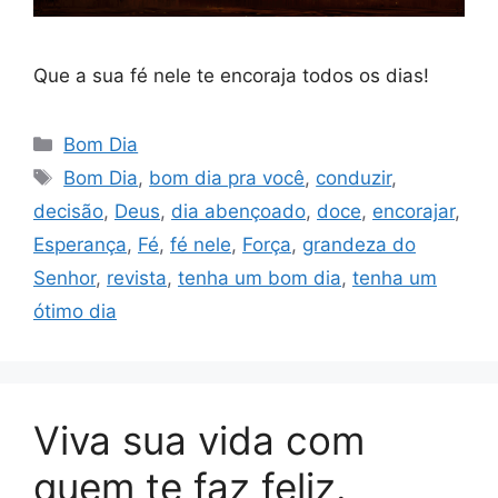
Que a sua fé nele te encoraja todos os dias!
Categorias
Bom Dia
Tags
Bom Dia
,
bom dia pra você
,
conduzir
,
decisão
,
Deus
,
dia abençoado
,
doce
,
encorajar
,
Esperança
,
Fé
,
fé nele
,
Força
,
grandeza do
Senhor
,
revista
,
tenha um bom dia
,
tenha um
ótimo dia
Viva sua vida com
quem te faz feliz.