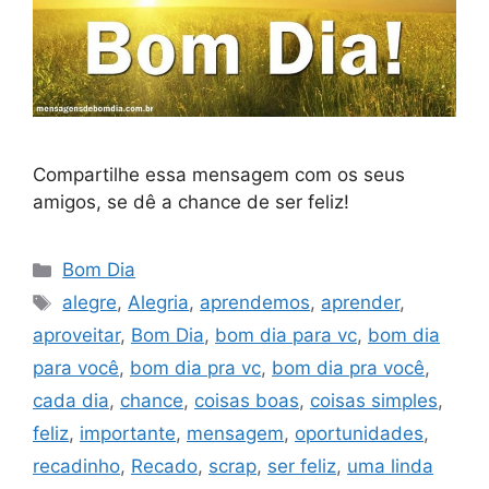
Compartilhe essa mensagem com os seus
amigos, se dê a chance de ser feliz!
Categorias
Bom Dia
Tags
alegre
,
Alegria
,
aprendemos
,
aprender
,
aproveitar
,
Bom Dia
,
bom dia para vc
,
bom dia
para você
,
bom dia pra vc
,
bom dia pra você
,
cada dia
,
chance
,
coisas boas
,
coisas simples
,
feliz
,
importante
,
mensagem
,
oportunidades
,
recadinho
,
Recado
,
scrap
,
ser feliz
,
uma linda