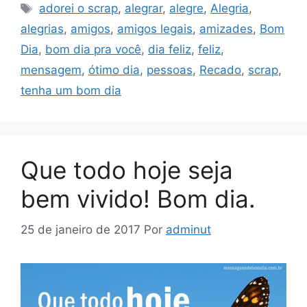
Tags
adorei o scrap
,
alegrar
,
alegre
,
Alegria
,
alegrias
,
amigos
,
amigos legais
,
amizades
,
Bom
Dia
,
bom dia pra você
,
dia feliz
,
feliz
,
mensagem
,
ótimo dia
,
pessoas
,
Recado
,
scrap
,
tenha um bom dia
Que todo hoje seja
bem vivido! Bom dia.
25 de janeiro de 2017
Por
adminut