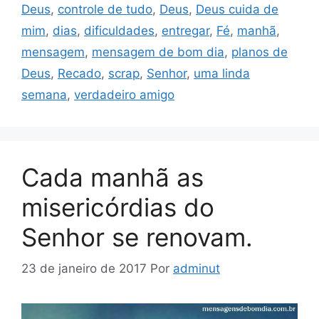
Deus
,
controle de tudo
,
Deus
,
Deus cuida de
mim
,
dias
,
dificuldades
,
entregar
,
Fé
,
manhã
,
mensagem
,
mensagem de bom dia
,
planos de
Deus
,
Recado
,
scrap
,
Senhor
,
uma linda
semana
,
verdadeiro amigo
Cada manhã as
misericórdias do
Senhor se renovam.
23 de janeiro de 2017
Por
adminut