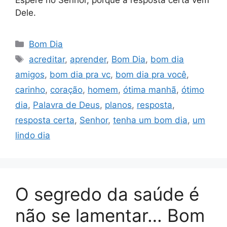
Espere no Senhor, porque a resposta certa vem
Dele.
Categorias
Bom Dia
Tags
acreditar
,
aprender
,
Bom Dia
,
bom dia
amigos
,
bom dia pra vc
,
bom dia pra você
,
carinho
,
coração
,
homem
,
ótima manhã
,
ótimo
dia
,
Palavra de Deus
,
planos
,
resposta
,
resposta certa
,
Senhor
,
tenha um bom dia
,
um
lindo dia
O segredo da saúde é
não se lamentar… Bom