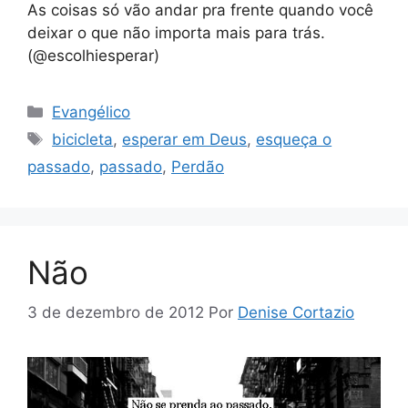
As coisas só vão andar pra frente quando você
deixar o que não importa mais para trás.
(@escolhiesperar)
Categorias
Evangélico
Tags
bicicleta
,
esperar em Deus
,
esqueça o
passado
,
passado
,
Perdão
Não
3 de dezembro de 2012
Por
Denise Cortazio