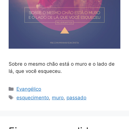
Sobre o mesmo chão está o muro e o lado de
lá, que você esqueceu.
Categorias
Evangélico
Tags
esquecimento
,
muro
,
passado