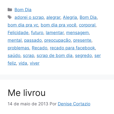
Categorias
Bom Dia
Tags
adorei o scrap
,
alegrar
,
Alegria
,
Bom Dia
,
bom dia pra vc
,
bom dia pra você
,
corporal
,
Felicidade
,
futuro
,
lamentar
,
mensagem
,
mental
,
passado
,
preocupação
,
presente
,
problemas
,
Recado
,
recado para facebook
,
saúdo
,
scrap
,
scrap de bom dia
,
segredo
,
ser
feliz
,
vida
,
viver
Me livrou
14 de maio de 2013
Por
Denise Cortazio