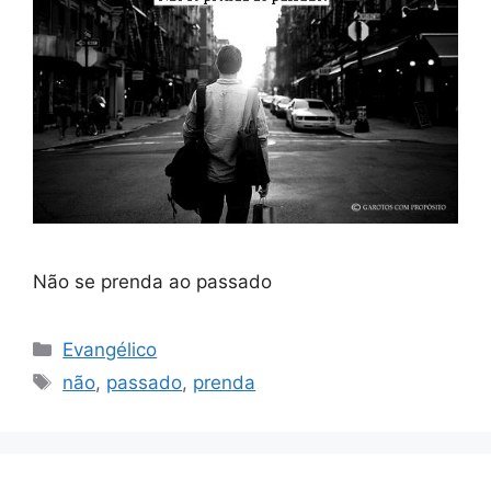
Não se prenda ao passado
Categorias
Evangélico
Tags
não
,
passado
,
prenda