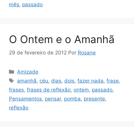
mês
,
passado
O Ontem e o Amanhã
29 de fevereiro de 2012
Por
Rosane
Categorias
Amizade
Tags
amanhã
,
céu
,
dias
,
dois
,
fazer nada
,
frase
,
frases
,
frases de reflexão
,
ontem
,
passado
,
Pensamentos
,
pensar
,
pomba
,
presente
,
reflexão