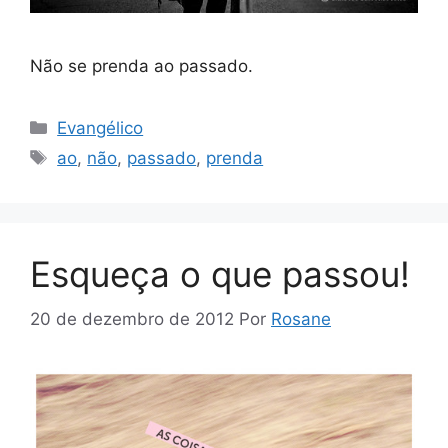
Não se prenda ao passado.
Categorias
Evangélico
Tags
ao
,
não
,
passado
,
prenda
Esqueça o que passou!
20 de dezembro de 2012
Por
Rosane