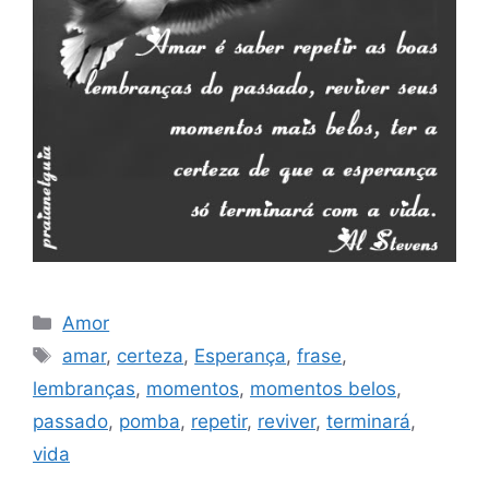
Categorias
Amor
Tags
amar
,
certeza
,
Esperança
,
frase
,
lembranças
,
momentos
,
momentos belos
,
passado
,
pomba
,
repetir
,
reviver
,
terminará
,
vida