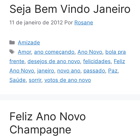
Seja Bem Vindo Janeiro
11 de janeiro de 2012
Por
Rosane
Categorias
Amizade
Tags
Amor
,
ano começando
,
Ano Novo
,
bola pra
frente
,
desejos de ano novo
,
felicidades
,
Feliz
Ano Novo
,
janeiro
,
novo ano
,
passado
,
Paz
,
Saúde
,
sorrir
,
votos de ano novo
Feliz Ano Novo
Champagne