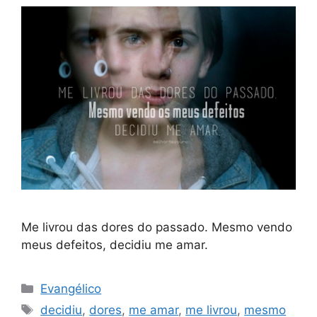
Me livrou das dores do passado. Mesmo vendo
meus defeitos, decidiu me amar.
Categorias
Evangélico
Tags
decidiu
,
dores
,
me amar
,
me livrou
,
mesmo