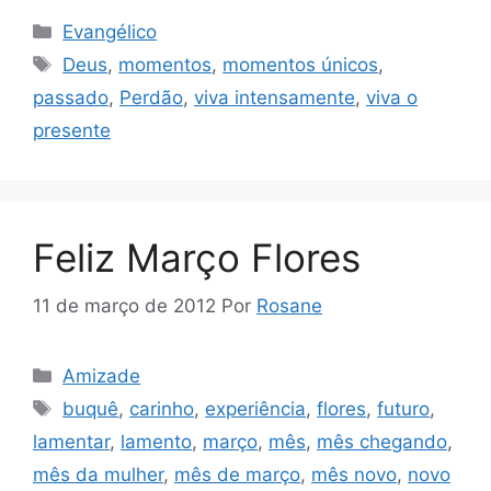
Categorias
Evangélico
Tags
Deus
,
momentos
,
momentos únicos
,
passado
,
Perdão
,
viva intensamente
,
viva o
presente
Feliz Março Flores
11 de março de 2012
Por
Rosane
Categorias
Amizade
Tags
buquê
,
carinho
,
experiência
,
flores
,
futuro
,
lamentar
,
lamento
,
março
,
mês
,
mês chegando
,
mês da mulher
,
mês de março
,
mês novo
,
novo