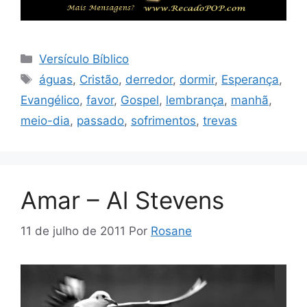
Categorias
Versículo Bíblico
Tags
águas
,
Cristão
,
derredor
,
dormir
,
Esperança
,
Evangélico
,
favor
,
Gospel
,
lembrança
,
manhã
,
meio-dia
,
passado
,
sofrimentos
,
trevas
Amar – Al Stevens
11 de julho de 2011
Por
Rosane