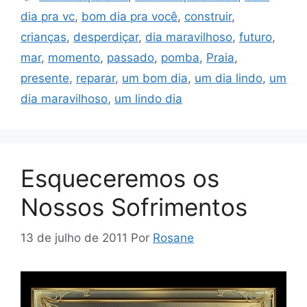
dia pra vc
,
bom dia pra você
,
construir
,
crianças
,
desperdiçar
,
dia maravilhoso
,
futuro
,
mar
,
momento
,
passado
,
pomba
,
Praia
,
presente
,
reparar
,
um bom dia
,
um dia lindo
,
um
dia maravilhoso
,
um lindo dia
Esqueceremos os
Nossos Sofrimentos
13 de julho de 2011
Por
Rosane