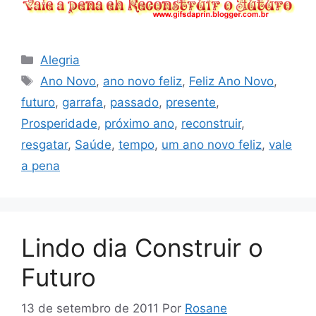
Categorias
Alegria
Tags
Ano Novo
,
ano novo feliz
,
Feliz Ano Novo
,
futuro
,
garrafa
,
passado
,
presente
,
Prosperidade
,
próximo ano
,
reconstruir
,
resgatar
,
Saúde
,
tempo
,
um ano novo feliz
,
vale
a pena
Lindo dia Construir o
Futuro
13 de setembro de 2011
Por
Rosane