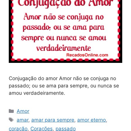
Conjugação do amor Amor não se conjuga no
passado; ou se ama para sempre, ou nunca se
amou verdadeiramente.
Categorias
Amor
Tags
amar
,
amar para sempre
,
amor eterno
,
coração
,
Corações
,
passado