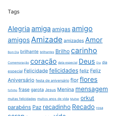
Tags
amigo
amiga
Alegria
amigas
Amizade
Amor
amigos
amizades
carinho
Brilho
brilhante
brilhantes
Bom Dia
coração
Deus
dia
data especial
Comemoração
Dia
felicidades
Feliz
Felicidade
feliz
especial
flores
Aniversário
flor
festa de aniversário
mensagem
Menina
frase
garota
Jesus
fofinho
orkut
muitas felicidades
muitos anos de vida
Mulher
Recado
recadinho
parabéns
Paz
rosa