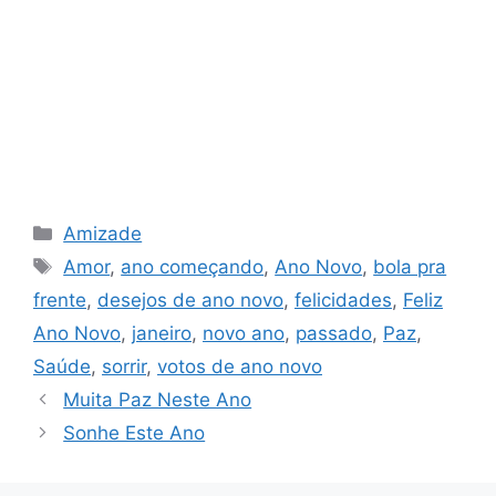
Categorias
Amizade
Tags
Amor
,
ano começando
,
Ano Novo
,
bola pra
frente
,
desejos de ano novo
,
felicidades
,
Feliz
Ano Novo
,
janeiro
,
novo ano
,
passado
,
Paz
,
Saúde
,
sorrir
,
votos de ano novo
Muita Paz Neste Ano
Sonhe Este Ano