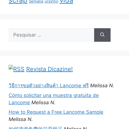
scrap
vida
Semana
ursinho
Pesquisar
por:
Revista Dicazine!
วิธีการขอตัวอย่างสินค้า Lancome ฟรี
Melissa N.
Cómo solicitar una muestra gratuita de
Lancome
Melissa N.
How to Request a Free Lancome Sample
Melissa N.
如何请求免费的兰蔻样品
Melissa N.