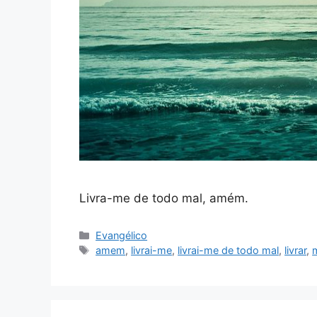
Livra-me de todo mal, amém.
Categorias
Evangélico
Tags
amem
,
livrai-me
,
livrai-me de todo mal
,
livrar
,