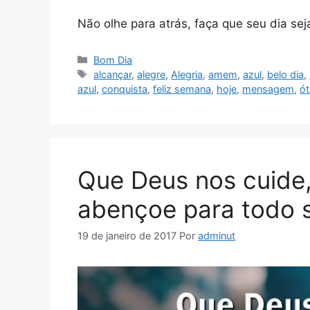
Não olhe para atrás, faça que seu dia sej
Categorias
Bom Dia
Tags
alcançar
,
alegre
,
Alegria
,
amem
,
azul
,
belo dia
,
azul
,
conquista
,
feliz semana
,
hoje
,
mensagem
,
ót
Que Deus nos cuide,
abençoe para todo 
19 de janeiro de 2017
Por
adminut