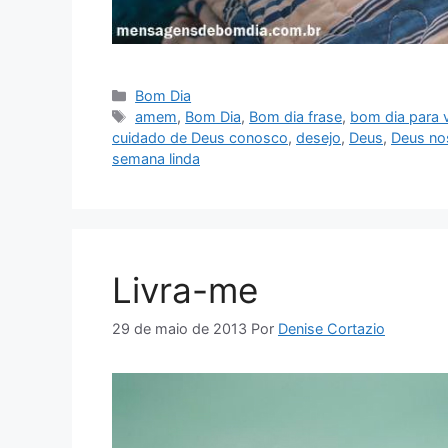
Categorias
Bom Dia
Tags
amem
,
Bom Dia
,
Bom dia frase
,
bom dia para 
cuidado de Deus conosco
,
desejo
,
Deus
,
Deus no
semana linda
Livra-me
29 de maio de 2013
Por
Denise Cortazio