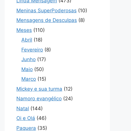
Linda Mensagem
(473)
Meninas SuperPoderosas
(10)
Mensagens de Desculpas
(8)
Meses
(110)
Abril
(18)
Fevereiro
(8)
Junho
(17)
Maio
(50)
Março
(15)
Mickey e sua turma
(12)
Namoro evangélico
(24)
Natal
(144)
Oi e Olá
(46)
Paquera
(35)