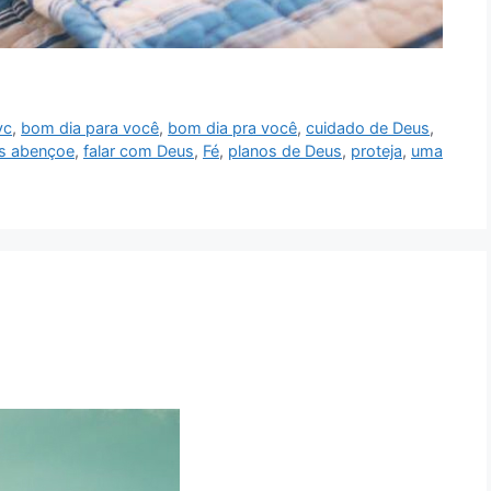
vc
,
bom dia para você
,
bom dia pra você
,
cuidado de Deus
,
s abençoe
,
falar com Deus
,
Fé
,
planos de Deus
,
proteja
,
uma