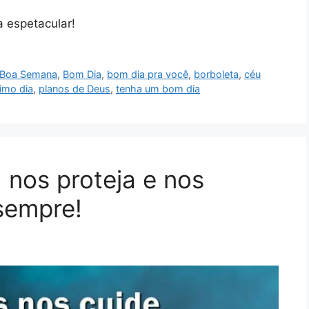
a espetacular!
Boa Semana
,
Bom Dia
,
bom dia pra você
,
borboleta
,
céu
imo dia
,
planos de Deus
,
tenha um bom dia
 nos proteja e nos
sempre!