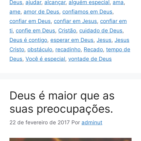
Deus
,
ajudar
,
alcançar
,
alguém especial
,
ama
,
ame
,
amor de Deus
,
confiamos em Deus
,
confiar em Deus
,
confiar em Jesus
,
confiar em
ti
,
confie em Deus
,
Cristão
,
cuidado de Deus
,
Deus é contigo
,
esperar em Deus
,
Jesus
,
Jesus
Cristo
,
obstáculo
,
recadinho
,
Recado
,
tempo de
Deus
,
Você é especial
,
vontade de Deus
Deus é maior que as
suas preocupações.
22 de fevereiro de 2017
Por
adminut