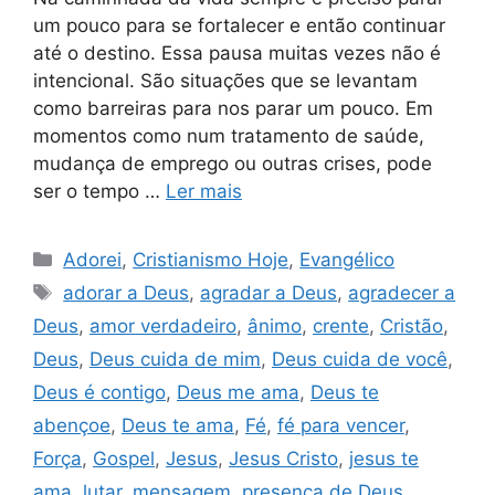
um pouco para se fortalecer e então continuar
até o destino. Essa pausa muitas vezes não é
intencional. São situações que se levantam
como barreiras para nos parar um pouco. Em
momentos como num tratamento de saúde,
mudança de emprego ou outras crises, pode
ser o tempo …
Ler mais
Categorias
Adorei
,
Cristianismo Hoje
,
Evangélico
Tags
adorar a Deus
,
agradar a Deus
,
agradecer a
Deus
,
amor verdadeiro
,
ânimo
,
crente
,
Cristão
,
Deus
,
Deus cuida de mim
,
Deus cuida de você
,
Deus é contigo
,
Deus me ama
,
Deus te
abençoe
,
Deus te ama
,
Fé
,
fé para vencer
,
Força
,
Gospel
,
Jesus
,
Jesus Cristo
,
jesus te
ama
,
lutar
,
mensagem
,
presença de Deus
,