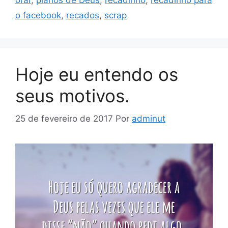
orar
,
planos de Deus
,
recadinho
,
recadinho para
o facebook
,
recados
,
scrap
Hoje eu entendo os
seus motivos.
25 de fevereiro de 2017
Por
adminut