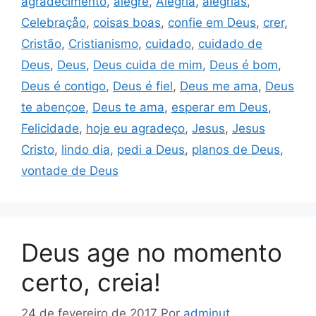
agradecimento
,
alegre
,
Alegria
,
alegrias
,
Celebraçåo
,
coisas boas
,
confie em Deus
,
crer
,
Cristão
,
Cristianismo
,
cuidado
,
cuidado de
Deus
,
Deus
,
Deus cuida de mim
,
Deus é bom
,
Deus é contigo
,
Deus é fiel
,
Deus me ama
,
Deus
te abençoe
,
Deus te ama
,
esperar em Deus
,
Felicidade
,
hoje eu agradeço
,
Jesus
,
Jesus
Cristo
,
lindo dia
,
pedi a Deus
,
planos de Deus
,
vontade de Deus
Deus age no momento
certo, creia!
24 de fevereiro de 2017
Por
adminut