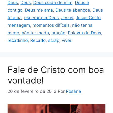
Deus
,
Deus
,
Deus cuida de mim
,
Deus é
contigo
,
Deus me ama
,
Deus te abençoe
,
Deus
te ama
,
esperar em Deus
,
Jesus
,
Jesus Cristo
,
mensagem
,
momentos difíceis
,
não tenha
medo
,
não ter medo
,
oração
,
Palavra de Deus
,
recadinho
,
Recado
,
scrap
,
viver
Fale de Cristo com boa
vontade!
20 de fevereiro de 2013
Por
Rosane