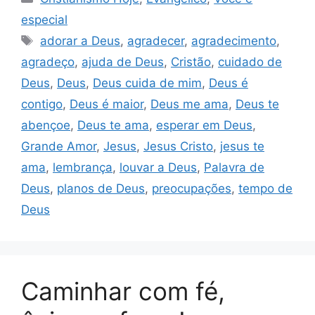
especial
Tags
adorar a Deus
,
agradecer
,
agradecimento
,
agradeço
,
ajuda de Deus
,
Cristão
,
cuidado de
Deus
,
Deus
,
Deus cuida de mim
,
Deus é
contigo
,
Deus é maior
,
Deus me ama
,
Deus te
abençoe
,
Deus te ama
,
esperar em Deus
,
Grande Amor
,
Jesus
,
Jesus Cristo
,
jesus te
ama
,
lembrança
,
louvar a Deus
,
Palavra de
Deus
,
planos de Deus
,
preocupações
,
tempo de
Deus
Caminhar com fé,