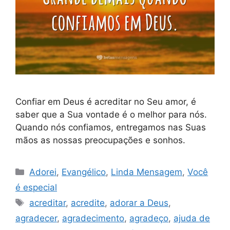
Confiar em Deus é acreditar no Seu amor, é
saber que a Sua vontade é o melhor para nós.
Quando nós confiamos, entregamos nas Suas
mãos as nossas preocupações e sonhos.
Categorias
Adorei
,
Evangélico
,
Linda Mensagem
,
Você
é especial
Tags
acreditar
,
acredite
,
adorar a Deus
,
agradecer
,
agradecimento
,
agradeço
,
ajuda de