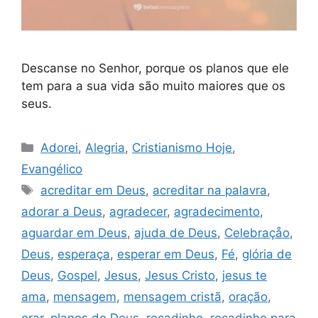
Descanse no Senhor, porque os planos que ele
tem para a sua vida são muito maiores que os
seus.
Categorias
Adorei
,
Alegria
,
Cristianismo Hoje
,
Evangélico
Tags
acreditar em Deus
,
acreditar na palavra
,
adorar a Deus
,
agradecer
,
agradecimento
,
aguardar em Deus
,
ajuda de Deus
,
Celebraçåo
,
Deus
,
esperaça
,
esperar em Deus
,
Fé
,
glória de
Deus
,
Gospel
,
Jesus
,
Jesus Cristo
,
jesus te
ama
,
mensagem
,
mensagem cristã
,
oração
,