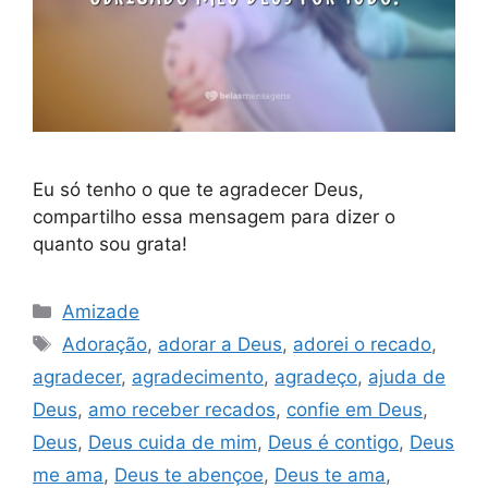
Eu só tenho o que te agradecer Deus,
compartilho essa mensagem para dizer o
quanto sou grata!
Categorias
Amizade
Tags
Adoração
,
adorar a Deus
,
adorei o recado
,
agradecer
,
agradecimento
,
agradeço
,
ajuda de
Deus
,
amo receber recados
,
confie em Deus
,
Deus
,
Deus cuida de mim
,
Deus é contigo
,
Deus
me ama
,
Deus te abençoe
,
Deus te ama
,