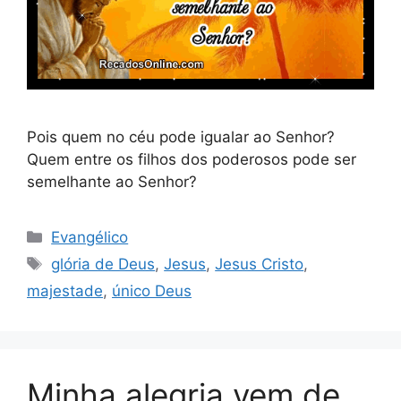
Pois quem no céu pode igualar ao Senhor?
Quem entre os filhos dos poderosos pode ser
semelhante ao Senhor?
Categorias
Evangélico
Tags
glória de Deus
,
Jesus
,
Jesus Cristo
,
majestade
,
único Deus
Minha alegria vem de