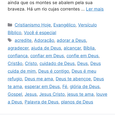
ainda que os montes se abalem pela sua
braveza. Há um rio cujas correntes …
Ler mais
Categorias
Cristianismo Hoje
,
Evangélico
,
Versículo
Bíblico
,
Você é especial
Tags
acredite
,
Adoração
,
adorar a Deus
,
agradecer
,
ajuda de Deus
,
alcançar
,
Bíblia
,
confiança
,
confiar em Deus
,
confie em Deus
,
Cristão
,
Cristo
,
cuidado de Deus
,
Deus
,
Deus
cuida de mim
,
Deus é contigo
,
Deus é meu
refugio
,
Deus me ama
,
Deus te abençoe
,
Deus
te ama
,
esperar em Deus
,
Fé
,
glória de Deus
,
Gospel
,
Jesus
,
Jesus Cristo
,
jesus te ama
,
louve
a Deus
,
Palavra de Deus
,
planos de Deus