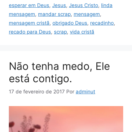
esperar em Deus
,
Jesus
,
Jesus Cristo
,
linda
mensagem
,
mandar scrap
,
mensagem
,
mensagem cristã
,
obrigado Deus
,
recadinho
,
recado para Deus
,
scrap
,
vida cristã
Não tenha medo, Ele
está contigo.
17 de fevereiro de 2017
Por
adminut