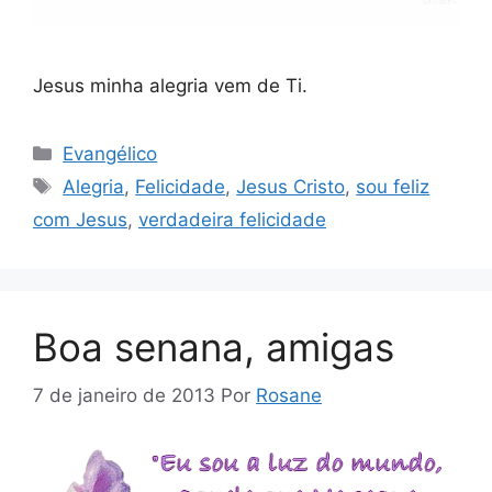
Jesus minha alegria vem de Ti.
Categorias
Evangélico
Tags
Alegria
,
Felicidade
,
Jesus Cristo
,
sou feliz
com Jesus
,
verdadeira felicidade
Boa senana, amigas
7 de janeiro de 2013
Por
Rosane