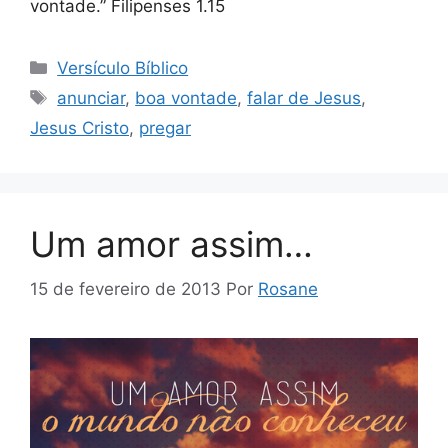
vontade.” Filipenses 1.15
Categorias
Versículo Bíblico
Tags
anunciar
,
boa vontade
,
falar de Jesus
,
Jesus Cristo
,
pregar
Um amor assim…
15 de fevereiro de 2013
Por
Rosane