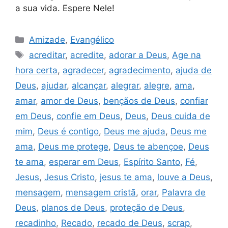
a sua vida. Espere Nele!
Categorias
Amizade
,
Evangélico
Tags
acreditar
,
acredite
,
adorar a Deus
,
Age na
hora certa
,
agradecer
,
agradecimento
,
ajuda de
Deus
,
ajudar
,
alcançar
,
alegrar
,
alegre
,
ama
,
amar
,
amor de Deus
,
bençãos de Deus
,
confiar
em Deus
,
confie em Deus
,
Deus
,
Deus cuida de
mim
,
Deus é contigo
,
Deus me ajuda
,
Deus me
ama
,
Deus me protege
,
Deus te abençoe
,
Deus
te ama
,
esperar em Deus
,
Espírito Santo
,
Fé
,
Jesus
,
Jesus Cristo
,
jesus te ama
,
louve a Deus
,
mensagem
,
mensagem cristã
,
orar
,
Palavra de
Deus
,
planos de Deus
,
proteção de Deus
,
recadinho
,
Recado
,
recado de Deus
,
scrap
,