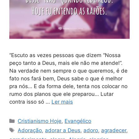
“Escuto as vezes pessoas que dizem “Nossa
peço tanto a Deus, mais ele não me atende!”.
Na verdade nem sempre o que queremos, é de
fato nos fará bem, Deus sabe o que é melhor
pra nós… E da forma dele, tenta nos colocar no
rumo dos planos que ele preparou… Lutar
contra isso só …
Ler mais
Categorias
Cristianismo Hoje
,
Evangélico
Tags
Adoração
,
adorar a Deus
,
adoro
,
agradecer
,