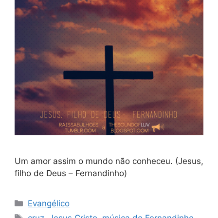
Um amor assim o mundo não conheceu. (Jesus,
filho de Deus – Fernandinho)
Categorias
Evangélico
Tags
cruz
,
Jesus Cristo
,
música do Fernandinho
,