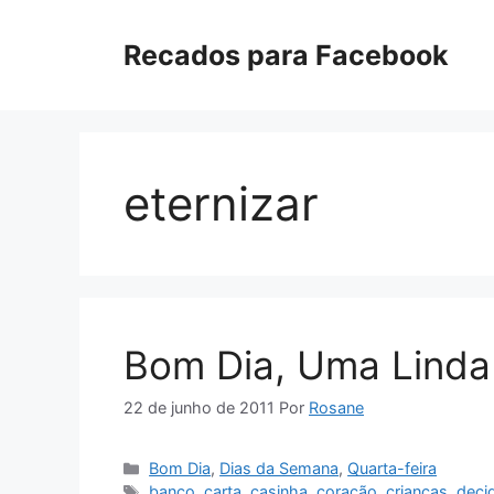
Pular
para
Recados para Facebook
o
conteúdo
eternizar
Bom Dia, Uma Linda 
22 de junho de 2011
Por
Rosane
Categorias
Bom Dia
,
Dias da Semana
,
Quarta-feira
Tags
banco
,
carta
,
casinha
,
coração
,
crianças
,
deci