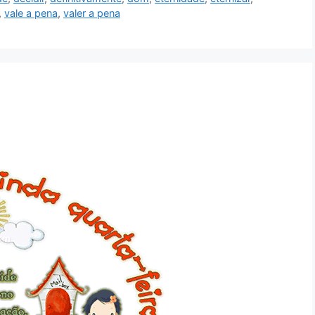
,
vale a pena
,
valer a pena