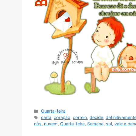
Categorias
Quarta-feira
Tags
carta
,
coração
,
correio
,
decide
,
definitivament
nós
,
nuvem
,
Quarta-feira
,
Semana
,
sol
,
vale a pen