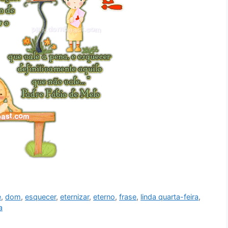
e
,
dom
,
esquecer
,
eternizar
,
eterno
,
frase
,
linda quarta-feira
,
a