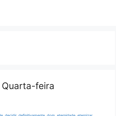
Quarta-feira
de
,
decidir
,
definitivamente
,
dom
,
eternidade
,
eternizar
,