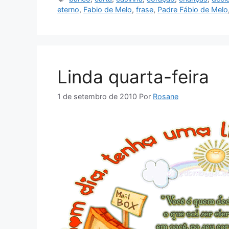
eterno
,
Fabio de Melo
,
frase
,
Padre Fábio de Melo
Linda quarta-feira
1 de setembro de 2010
Por
Rosane