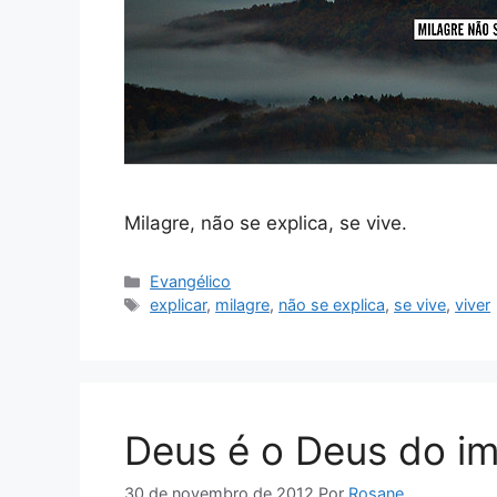
Milagre, não se explica, se vive.
Categorias
Evangélico
Tags
explicar
,
milagre
,
não se explica
,
se vive
,
viver
Deus é o Deus do im
30 de novembro de 2012
Por
Rosane