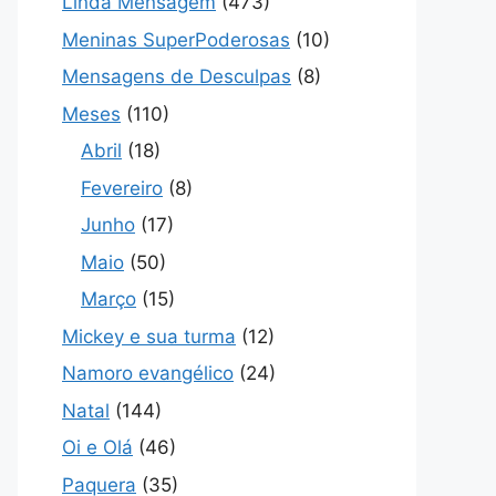
Linda Mensagem
(473)
Meninas SuperPoderosas
(10)
Mensagens de Desculpas
(8)
Meses
(110)
Abril
(18)
Fevereiro
(8)
Junho
(17)
Maio
(50)
Março
(15)
Mickey e sua turma
(12)
Namoro evangélico
(24)
Natal
(144)
Oi e Olá
(46)
Paquera
(35)