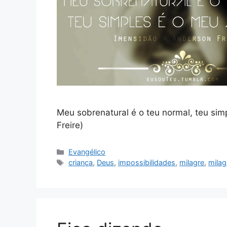
Meu sobrenatural é o teu normal, teu si
Freire)
Categorias
Evangélico
Tags
criança
,
Deus
,
impossibilidades
,
milagre
,
milag