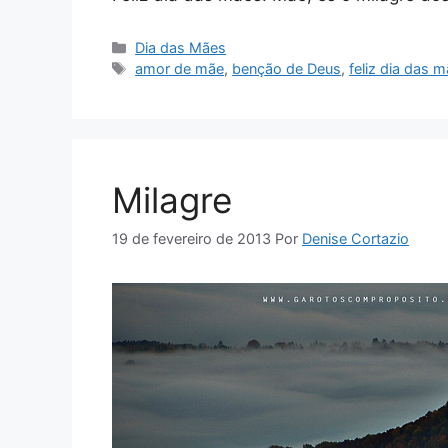
Categorias
Dia das Mães
Tags
amor de mãe
,
benção de Deus
,
feliz dia das 
Milagre
19 de fevereiro de 2013
Por
Denise Cortazio