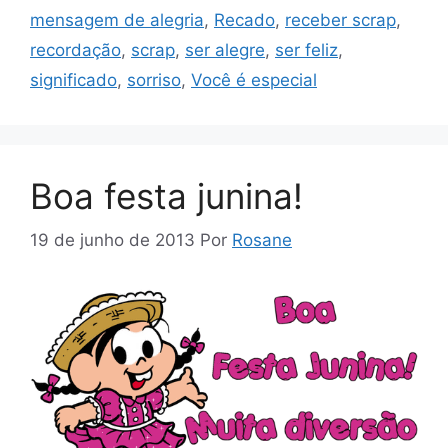
mensagem de alegria
,
Recado
,
receber scrap
,
recordação
,
scrap
,
ser alegre
,
ser feliz
,
significado
,
sorriso
,
Você é especial
Boa festa junina!
19 de junho de 2013
Por
Rosane