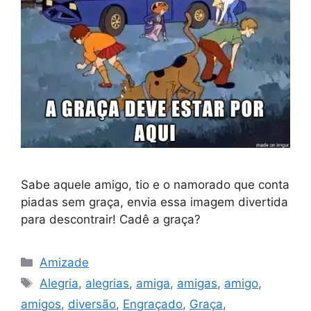
Sabe aquele amigo, tio e o namorado que conta
piadas sem graça, envia essa imagem divertida
para descontrair! Cadê a graça?
Categorias
Amizade
Tags
Alegria
,
alegrias
,
amiga
,
amigas
,
amigo
,
amigos
,
diversão
,
Engraçado
,
Graça
,