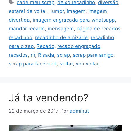
Tags
cadê meu scrap
,
deixo recadinho
,
diversão
,
estarei de volta
,
Humor
,
imagem
,
imagem
divertida
,
imagem engraçada para whatsapp
,
mandar recado
,
mensagem
,
página de recados
,
recadinho
,
recadinho de amizade
,
recadinho
para o zap
,
Recado
,
recado engraçado
,
recados
,
rir
,
Risada
,
scrap
,
scrap para amigo
,
scrap para facebook
,
voltar
,
vou voltar
Já ta vendendo?
22 de março de 2017
Por
adminut