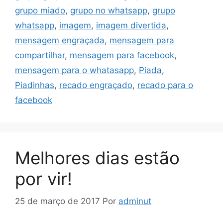
grupo miado
,
grupo no whatsapp
,
grupo
whatsapp
,
imagem
,
imagem divertida
,
mensagem engraçada
,
mensagem para
compartilhar
,
mensagem para facebook
,
mensagem para o whatasapp
,
Piada
,
Piadinhas
,
recado engraçado
,
recado para o
facebook
Melhores dias estão
por vir!
25 de março de 2017
Por
adminut