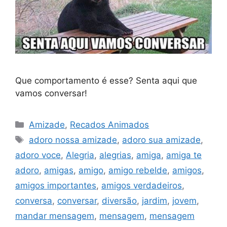
Que comportamento é esse? Senta aqui que
vamos conversar!
Categorias
Amizade
,
Recados Animados
Tags
adoro nossa amizade
,
adoro sua amizade
,
adoro voce
,
Alegria
,
alegrias
,
amiga
,
amiga te
adoro
,
amigas
,
amigo
,
amigo rebelde
,
amigos
,
amigos importantes
,
amigos verdadeiros
,
conversa
,
conversar
,
diversão
,
jardim
,
jovem
,
mandar mensagem
,
mensagem
,
mensagem