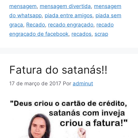
mensagem
,
mensagem divertida
,
mensagem
do whatsapp
,
piada entre amigos
,
piada sem
graça
,
Recado
,
recado engraçado
,
recado
engraçado de facebook
,
recados
,
scrap
Fatura do satanás!!
17 de março de 2017
Por
adminut