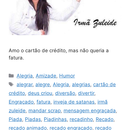
Amo o cartão de crédito, mas não queria a
fatura.
Categorias
Alegria
,
Amizade
,
Humor
Tags
alegrar
,
alegre
,
Alegria
,
alegrias
,
cartão de
crédito
,
deus criou
,
diversão
,
divertir
,
Engraçado
,
fatura
,
inveja de satanas
,
irmã
zuleide
,
mandar scrap
,
mensagem engraçada
,
Piada
,
Piadas
,
Piadinhas
,
recadinho
,
Recado
,
recado animado
,
recado engraçado
,
recado