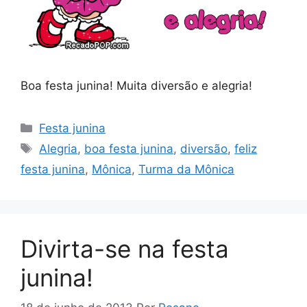
Boa festa junina! Muita diversão e alegria!
Categorias
Festa junina
Tags
Alegria
,
boa festa junina
,
diversão
,
feliz
festa junina
,
Mônica
,
Turma da Mônica
Divirta-se na festa
junina!