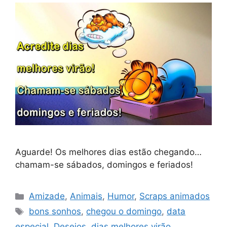
Aguarde! Os melhores dias estão chegando…
chamam-se sábados, domingos e feriados!
Categorias
Amizade
,
Animais
,
Humor
,
Scraps animados
Tags
bons sonhos
,
chegou o domingo
,
data
especial
,
Desejos
,
dias melhores virão
,