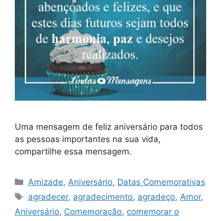
Uma mensagem de feliz aniversário para todos
as pessoas importantes na sua vida,
compartilhe essa mensagem.
Categorias
Amizade
,
Aniversário
,
Datas Comemorativas
Tags
agradecer
,
agradecimento
,
agradeço
,
Amor
,
Aniversário
,
Comemoração
,
comemorar o