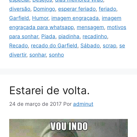
diversão
,
Domingo
,
esperar feriado
,
feriado
,
Garfield
,
Humor
,
imagem engraçada
,
imagem
engraçada para whatsapp
,
mensagem
,
motivos
para sonhar
,
Piada
,
piadinha
,
recadinho
,
Recado
,
recado do Garfield
,
Sábado
,
scrap
,
se
divertir
,
sonhar
,
sonho
Estarei de volta.
24 de março de 2017
Por
adminut