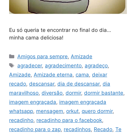
Eu só queria te encontrar no final do dia…
minha cama deliciosa!
Categorias
Amigos para sempre
,
Amizade
Tags
agradecer
,
agradecimento
,
agradeço
,
Amizade
,
Amizade eterna
,
cama
,
deixar
recado
,
descansar
,
dia de descansar
,
dia
maravilhoso
,
diversão
,
dormir
,
dormir bastante
,
imagem engraçada
,
imagem engraçada
whatsapp
,
mensagem
,
orkut
,
quero dormir
,
recadinho
,
recadinho para o facebook
,
recadinho para o zap
,
recadinhos
,
Recado
,
Te