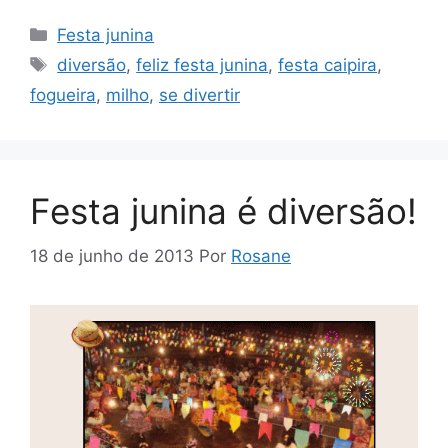
Categorias
Festa junina
Tags
diversão
,
feliz festa junina
,
festa caipira
,
fogueira
,
milho
,
se divertir
Festa junina é diversão!
18 de junho de 2013
Por
Rosane