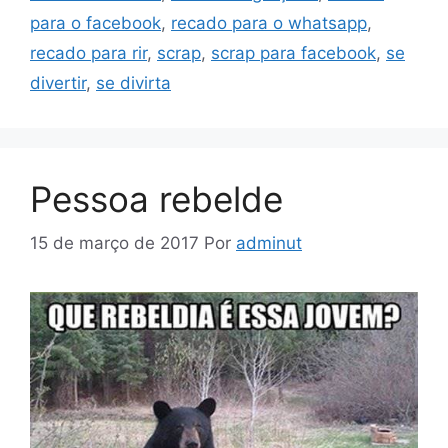
para o facebook
,
recado para o whatsapp
,
recado para rir
,
scrap
,
scrap para facebook
,
se
divertir
,
se divirta
Pessoa rebelde
15 de março de 2017
Por
adminut