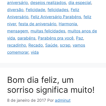
aniversário
,
desejos realizados
,
dia especial
,
diversão
,
Felicidade
,
felicidades
,
Feliz
Aniversário
,
Feliz Aniversário Parabéns
,
feliz
niver
,
festa de aniversário
,
Harmonia
,
mensagem
,
muitas felicidades
,
muitos anos de
vida
,
parabéns
,
Parabéns pra você
,
Paz
,
recadinho
,
Recado
,
Saúde
,
scrap
,
vamos
comemorar
,
vida
Bom dia feliz, um
sorriso significa muito!
8 de janeiro de 2017
Por
adminut