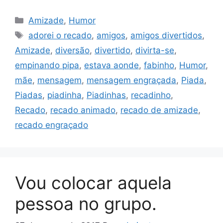
Categorias
Amizade
,
Humor
Tags
adorei o recado
,
amigos
,
amigos divertidos
,
Amizade
,
diversão
,
divertido
,
divirta-se
,
empinando pipa
,
estava aonde
,
fabinho
,
Humor
,
mãe
,
mensagem
,
mensagem engraçada
,
Piada
,
Piadas
,
piadinha
,
Piadinhas
,
recadinho
,
Recado
,
recado animado
,
recado de amizade
,
recado engraçado
Vou colocar aquela
pessoa no grupo.