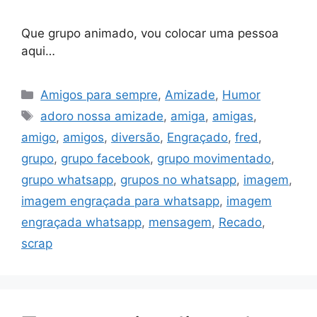
Que grupo animado, vou colocar uma pessoa
aqui…
Categorias
Amigos para sempre
,
Amizade
,
Humor
Tags
adoro nossa amizade
,
amiga
,
amigas
,
amigo
,
amigos
,
diversão
,
Engraçado
,
fred
,
grupo
,
grupo facebook
,
grupo movimentado
,
grupo whatsapp
,
grupos no whatsapp
,
imagem
,
imagem engraçada para whatsapp
,
imagem
engraçada whatsapp
,
mensagem
,
Recado
,
scrap