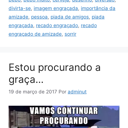
divirta-se
,
imagem engraçada
,
importância da
amizade
,
pessoa
,
piada de amigos
,
piada
engraçada
,
recado engraçado
,
recado
engraçado de amizade
,
sorrir
Estou procurando a
graça…
19 de março de 2017
Por
adminut