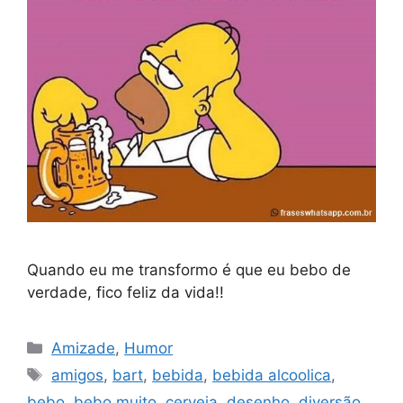
Quando eu me transformo é que eu bebo de
verdade, fico feliz da vida!!
Categorias
Amizade
,
Humor
Tags
amigos
,
bart
,
bebida
,
bebida alcoolica
,
bebo
,
bebo muito
,
cerveja
,
desenho
,
diversão
,