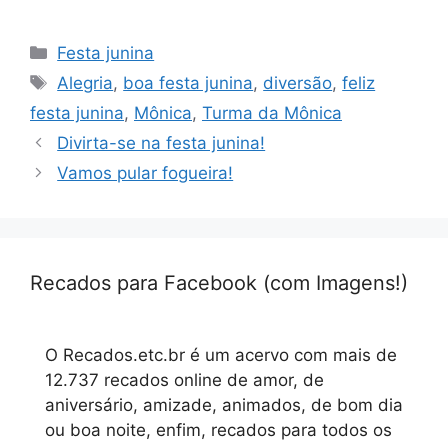
Categorias
Festa junina
Tags
Alegria
,
boa festa junina
,
diversão
,
feliz
festa junina
,
Mônica
,
Turma da Mônica
Divirta-se na festa junina!
Vamos pular fogueira!
Recados para Facebook (com Imagens!)
O Recados.etc.br é um acervo com mais de
12.737 recados online de amor, de
aniversário, amizade, animados, de bom dia
ou boa noite, enfim, recados para todos os