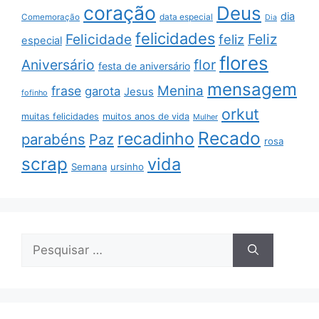
coração
Deus
dia
data especial
Comemoração
Dia
felicidades
Feliz
Felicidade
feliz
especial
flores
Aniversário
flor
festa de aniversário
mensagem
Menina
frase
garota
Jesus
fofinho
orkut
muitas felicidades
muitos anos de vida
Mulher
Recado
recadinho
parabéns
Paz
rosa
scrap
vida
Semana
ursinho
Pesquisar
por: