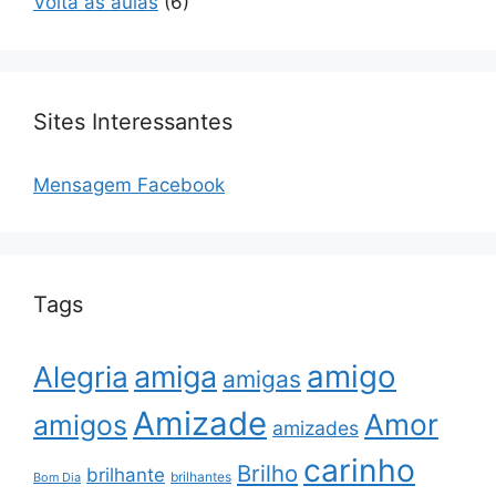
Volta às aulas
(6)
Sites Interessantes
Mensagem Facebook
Tags
amigo
amiga
Alegria
amigas
Amizade
Amor
amigos
amizades
carinho
Brilho
brilhante
brilhantes
Bom Dia