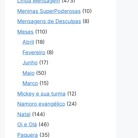
Linda Mensagem
(473)
Meninas SuperPoderosas
(10)
Mensagens de Desculpas
(8)
Meses
(110)
Abril
(18)
Fevereiro
(8)
Junho
(17)
Maio
(50)
Março
(15)
Mickey e sua turma
(12)
Namoro evangélico
(24)
Natal
(144)
Oi e Olá
(46)
Paquera
(35)