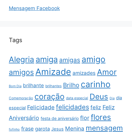
Mensagem Facebook
Tags
amigo
amiga
Alegria
amigas
Amizade
Amor
amigos
amizades
carinho
Brilho
brilhante
brilhantes
Bom Dia
coração
Deus
dia
data especial
Comemoração
Dia
felicidades
Feliz
Felicidade
feliz
especial
flores
Aniversário
flor
festa de aniversário
mensagem
Menina
frase
garota
Jesus
fofinho