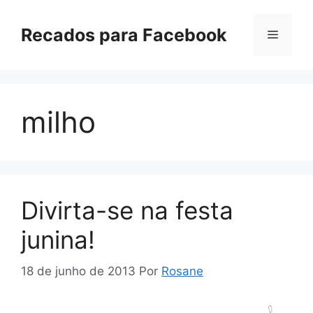
Pular
para
Recados para Facebook
Menu
o
conteúdo
milho
Divirta-se na festa
junina!
18 de junho de 2013
Por
Rosane