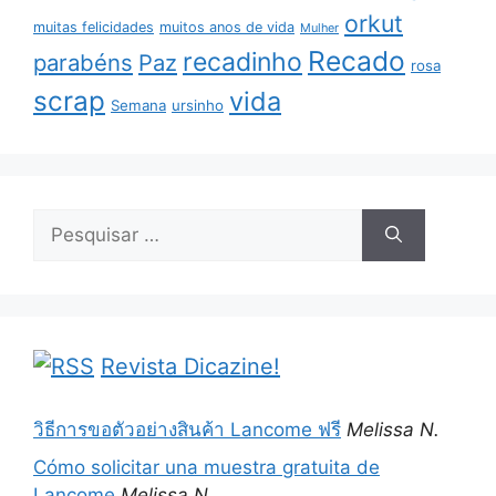
orkut
muitas felicidades
muitos anos de vida
Mulher
Recado
recadinho
parabéns
Paz
rosa
scrap
vida
Semana
ursinho
Pesquisar
por:
Revista Dicazine!
วิธีการขอตัวอย่างสินค้า Lancome ฟรี
Melissa N.
Cómo solicitar una muestra gratuita de
Lancome
Melissa N.