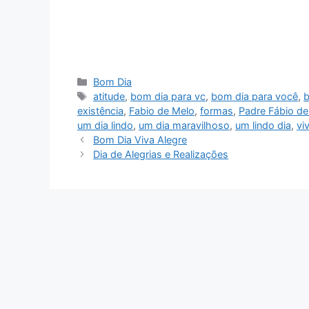
Categorias
Bom Dia
Tags
atitude
,
bom dia para vc
,
bom dia para você
,
b
existência
,
Fabio de Melo
,
formas
,
Padre Fábio de
um dia lindo
,
um dia maravilhoso
,
um lindo dia
,
vi
Bom Dia Viva Alegre
Dia de Alegrias e Realizações