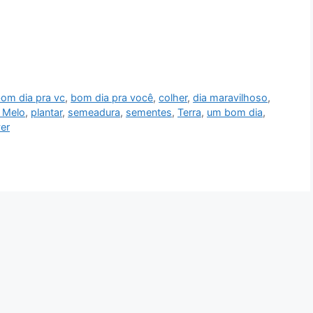
om dia pra vc
,
bom dia pra você
,
colher
,
dia maravilhoso
,
 Melo
,
plantar
,
semeadura
,
sementes
,
Terra
,
um bom dia
,
ver