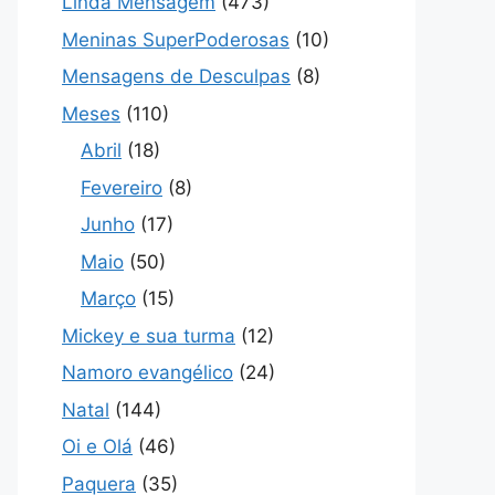
Linda Mensagem
(473)
Meninas SuperPoderosas
(10)
Mensagens de Desculpas
(8)
Meses
(110)
Abril
(18)
Fevereiro
(8)
Junho
(17)
Maio
(50)
Março
(15)
Mickey e sua turma
(12)
Namoro evangélico
(24)
Natal
(144)
Oi e Olá
(46)
Paquera
(35)