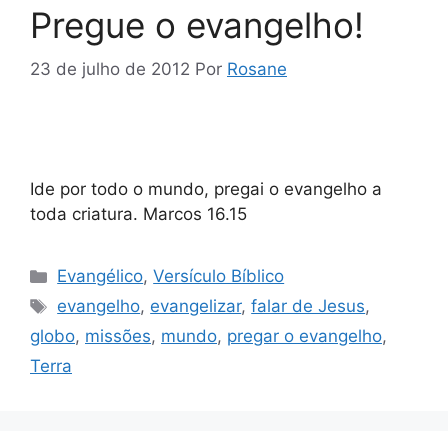
Pregue o evangelho!
23 de julho de 2012
Por
Rosane
Ide por todo o mundo, pregai o evangelho a
toda criatura. Marcos 16.15
Categorias
Evangélico
,
Versículo Bíblico
Tags
evangelho
,
evangelizar
,
falar de Jesus
,
globo
,
missões
,
mundo
,
pregar o evangelho
,
Terra