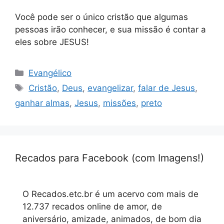
Você pode ser o único cristão que algumas
pessoas irão conhecer, e sua missão é contar a
eles sobre JESUS!
Categorias
Evangélico
Tags
Cristão
,
Deus
,
evangelizar
,
falar de Jesus
,
ganhar almas
,
Jesus
,
missões
,
preto
Recados para Facebook (com Imagens!)
O Recados.etc.br é um acervo com mais de
12.737 recados online de amor, de
aniversário, amizade, animados, de bom dia