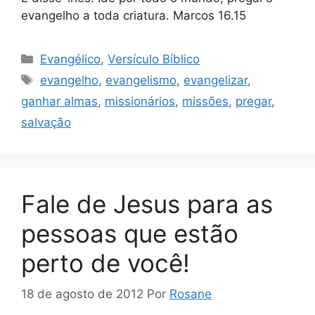
evangelho a toda criatura. Marcos 16.15
Categorias
Evangélico
,
Versículo Bíblico
Tags
evangelho
,
evangelismo
,
evangelizar
,
ganhar almas
,
missionários
,
missões
,
pregar
,
salvação
Fale de Jesus para as
pessoas que estão
perto de você!
18 de agosto de 2012
Por
Rosane