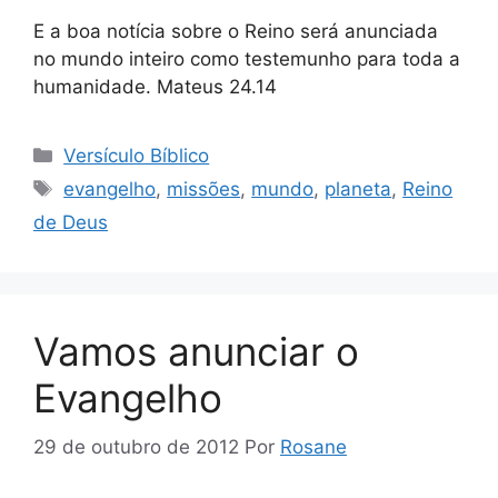
E a boa notícia sobre o Reino será anunciada
no mundo inteiro como testemunho para toda a
humanidade. Mateus 24.14
Categorias
Versículo Bíblico
Tags
evangelho
,
missões
,
mundo
,
planeta
,
Reino
de Deus
Vamos anunciar o
Evangelho
29 de outubro de 2012
Por
Rosane