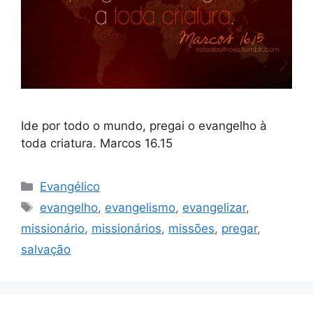
Ide por todo o mundo, pregai o evangelho à
toda criatura. Marcos 16.15
Categorias
Evangélico
Tags
evangelho
,
evangelismo
,
evangelizar
,
missionário
,
missionários
,
missões
,
pregar
,
salvação