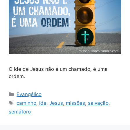
O ide de Jesus não é um chamado, é uma
ordem.
Categorias
Evangélico
Tags
caminho
,
ide
,
Jesus
,
missões
,
salvação
,
semáforo