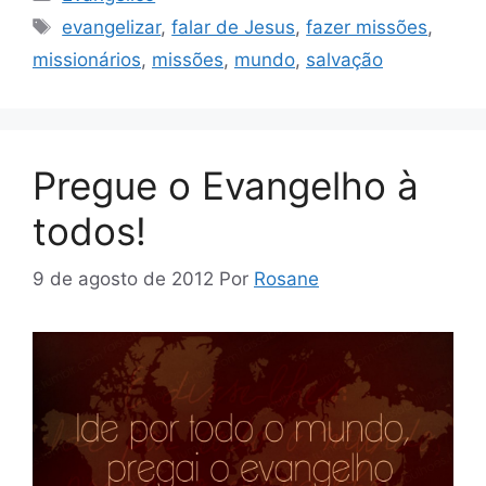
Tags
evangelizar
,
falar de Jesus
,
fazer missões
,
missionários
,
missões
,
mundo
,
salvação
Pregue o Evangelho à
todos!
9 de agosto de 2012
Por
Rosane