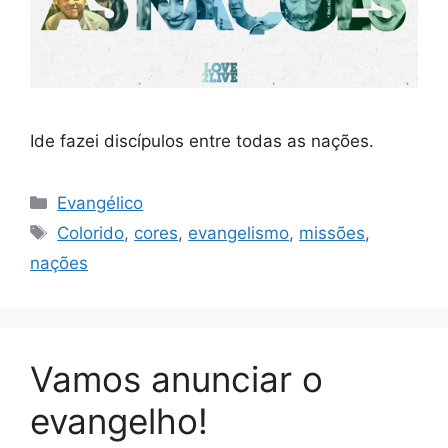
Ide fazei discípulos entre todas as nações.
Categorias
Evangélico
Tags
Colorido
,
cores
,
evangelismo
,
missões
,
nações
Vamos anunciar o
evangelho!