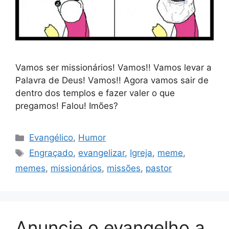
Vamos ser missionários! Vamos!! Vamos levar a
Palavra de Deus! Vamos!! Agora vamos sair de
dentro dos templos e fazer valer o que
pregamos! Falou! Imões?
Categorias
Evangélico
,
Humor
Tags
Engraçado
,
evangelizar
,
Igreja
,
meme
,
memes
,
missionários
,
missões
,
pastor
Anuncie o evangelho a