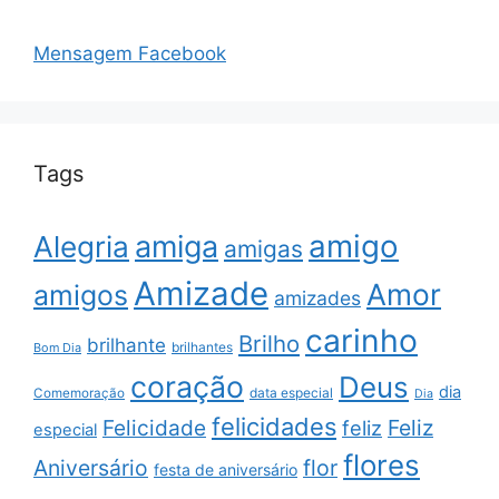
Mensagem Facebook
Tags
amigo
amiga
Alegria
amigas
Amizade
Amor
amigos
amizades
carinho
Brilho
brilhante
brilhantes
Bom Dia
coração
Deus
dia
data especial
Comemoração
Dia
felicidades
Feliz
Felicidade
feliz
especial
flores
Aniversário
flor
festa de aniversário