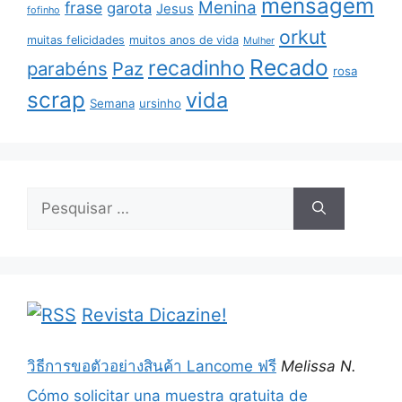
mensagem
Menina
frase
garota
Jesus
fofinho
orkut
muitas felicidades
muitos anos de vida
Mulher
Recado
recadinho
parabéns
Paz
rosa
scrap
vida
Semana
ursinho
Pesquisar
por:
Revista Dicazine!
วิธีการขอตัวอย่างสินค้า Lancome ฟรี
Melissa N.
Cómo solicitar una muestra gratuita de