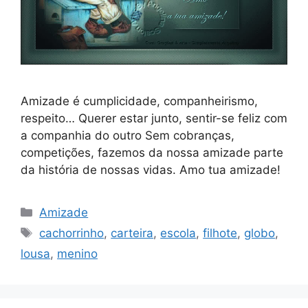
Amizade é cumplicidade, companheirismo,
respeito… Querer estar junto, sentir-se feliz com
a companhia do outro Sem cobranças,
competições, fazemos da nossa amizade parte
da história de nossas vidas. Amo tua amizade!
Categorias
Amizade
Tags
cachorrinho
,
carteira
,
escola
,
filhote
,
globo
,
lousa
,
menino