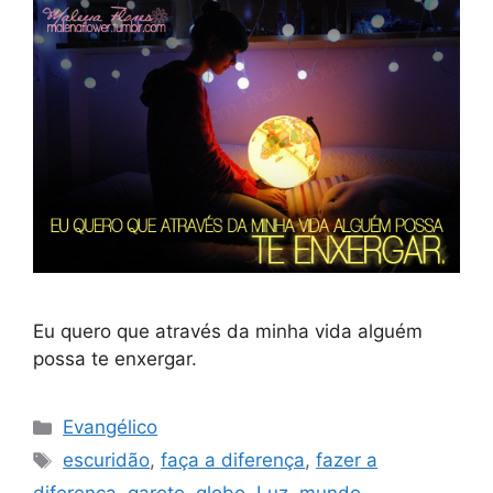
Eu quero que através da minha vida alguém
possa te enxergar.
Categorias
Evangélico
Tags
escuridão
,
faça a diferença
,
fazer a