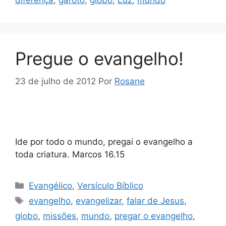
diferença
,
garoto
,
globo
,
Luz
,
mundo
Pregue o evangelho!
23 de julho de 2012
Por
Rosane
Ide por todo o mundo, pregai o evangelho a
toda criatura. Marcos 16.15
Categorias
Evangélico
,
Versículo Bíblico
Tags
evangelho
,
evangelizar
,
falar de Jesus
,
globo
,
missões
,
mundo
,
pregar o evangelho
,