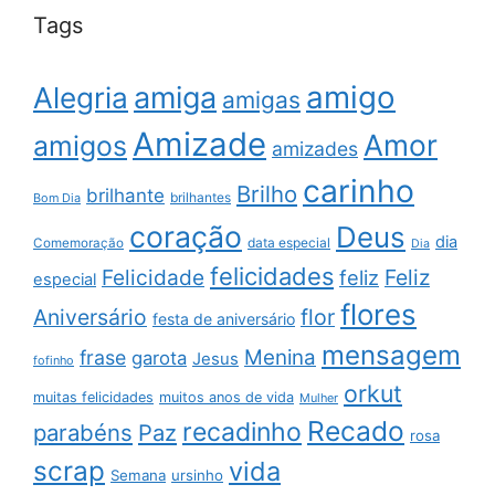
Tags
amigo
amiga
Alegria
amigas
Amizade
Amor
amigos
amizades
carinho
Brilho
brilhante
brilhantes
Bom Dia
coração
Deus
dia
data especial
Comemoração
Dia
felicidades
Feliz
Felicidade
feliz
especial
flores
Aniversário
flor
festa de aniversário
mensagem
Menina
frase
garota
Jesus
fofinho
orkut
muitas felicidades
muitos anos de vida
Mulher
Recado
recadinho
parabéns
Paz
rosa
scrap
vida
Semana
ursinho