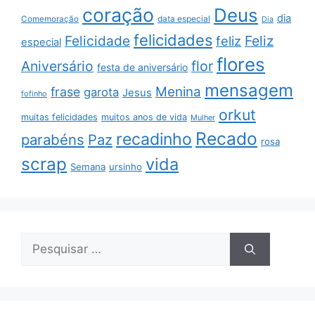
coração
Deus
dia
data especial
Comemoração
Dia
felicidades
Feliz
Felicidade
feliz
especial
flores
Aniversário
flor
festa de aniversário
mensagem
Menina
frase
garota
Jesus
fofinho
orkut
muitas felicidades
muitos anos de vida
Mulher
Recado
recadinho
parabéns
Paz
rosa
scrap
vida
Semana
ursinho
Pesquisar
por: