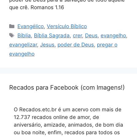
que crê. Romanos 1.16
Categorias
Evangélico
,
Versículo Bíblico
Tags
Bíblia
,
Bíblia Sagrada
,
crer
,
Deus
,
evangelho
,
evangelizar
,
Jesus
,
poder de Deus
,
pregar o
evangelho
Recados para Facebook (com Imagens!)
O Recados.etc.br é um acervo com mais de
12.737 recados online de amor, de
aniversário, amizade, animados, de bom dia
ou boa noite, enfim, recados para todos os