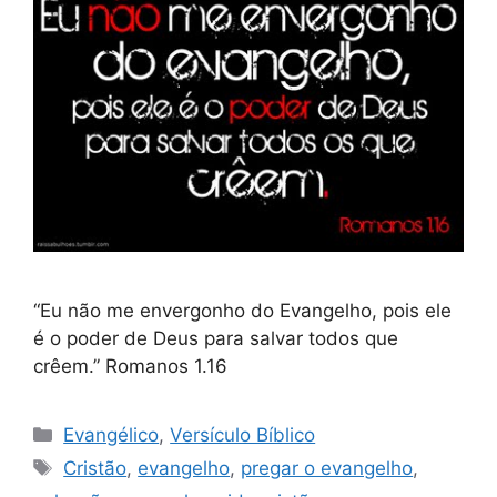
“Eu não me envergonho do Evangelho, pois ele
é o poder de Deus para salvar todos que
crêem.” Romanos 1.16
Categorias
Evangélico
,
Versículo Bíblico
Tags
Cristão
,
evangelho
,
pregar o evangelho
,