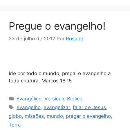
Pregue o evangelho!
23 de julho de 2012
Por
Rosane
Ide por todo o mundo, pregai o evangelho a
toda criatura. Marcos 16.15
Categorias
Evangélico
,
Versículo Bíblico
Tags
evangelho
,
evangelizar
,
falar de Jesus
,
globo
,
missões
,
mundo
,
pregar o evangelho
,
Terra