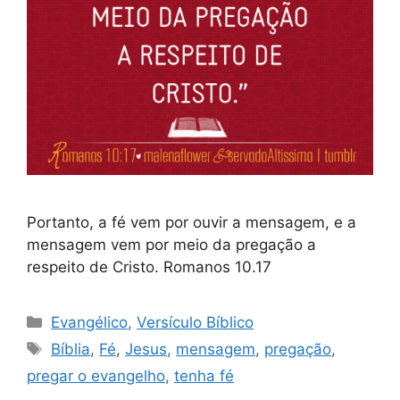
Portanto, a fé vem por ouvir a mensagem, e a
mensagem vem por meio da pregação a
respeito de Cristo. Romanos 10.17
Categorias
Evangélico
,
Versículo Bíblico
Tags
Bíblia
,
Fé
,
Jesus
,
mensagem
,
pregação
,
pregar o evangelho
,
tenha fé