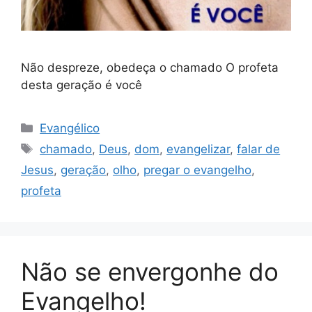
Não despreze, obedeça o chamado O profeta
desta geração é você
Categorias
Evangélico
Tags
chamado
,
Deus
,
dom
,
evangelizar
,
falar de
Jesus
,
geração
,
olho
,
pregar o evangelho
,
profeta
Não se envergonhe do
Evangelho!