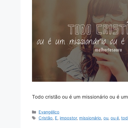
Todo cristão ou é um missionário ou é um
Categorias
Evangélico
Tags
Cristão
,
E
,
impostor
,
missionário
,
ou
,
ou é
,
tod