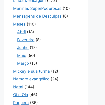
Linda Mensagem
(473)
Meninas SuperPoderosas
(10)
Mensagens de Desculpas
(8)
Meses
(110)
Abril
(18)
Fevereiro
(8)
Junho
(17)
Maio
(50)
Março
(15)
Mickey e sua turma
(12)
Namoro evangélico
(24)
Natal
(144)
Oi e Olá
(46)
Paquera
(35)