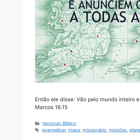
Então ele disse: Vão pelo mundo inteiro 
Marcos 16.15
Categorias
Versículo Bíblico
Tags
evangelizar
,
mapa
,
missionário
,
missões
,
plane