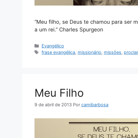
“Meu filho, se Deus te chamou para ser mis
a um rei.” Charles Spurgeon
Categorias
Evangélico
Tags
frase evangélica
,
missionário
,
missões
,
procla
Meu Filho
9 de abril de 2013
Por
camibarbosa