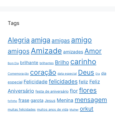
Tags
amigo
amiga
Alegria
amigas
Amizade
Amor
amigos
amizades
carinho
Brilho
brilhante
brilhantes
Bom Dia
coração
Deus
dia
data especial
Comemoração
Dia
felicidades
Feliz
Felicidade
feliz
especial
flores
Aniversário
flor
festa de aniversário
mensagem
Menina
frase
garota
Jesus
fofinho
orkut
muitas felicidades
muitos anos de vida
Mulher