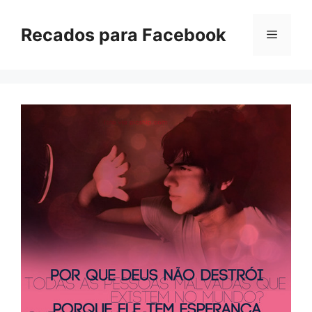
Pular
para
Recados para Facebook
Menu
o
conteúdo