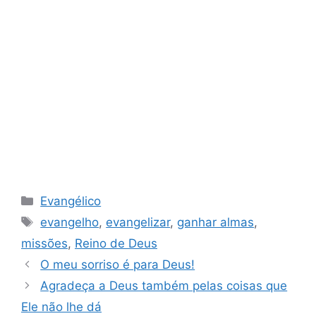
Categorias
Evangélico
Tags
evangelho
,
evangelizar
,
ganhar almas
,
missões
,
Reino de Deus
O meu sorriso é para Deus!
Agradeça a Deus também pelas coisas que
Ele não lhe dá