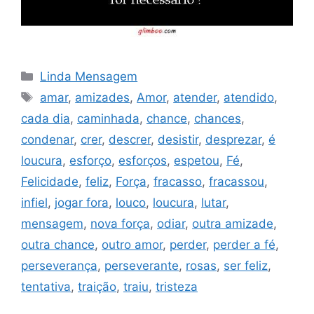
Categorias
Linda Mensagem
Tags
amar
,
amizades
,
Amor
,
atender
,
atendido
,
cada dia
,
caminhada
,
chance
,
chances
,
condenar
,
crer
,
descrer
,
desistir
,
desprezar
,
é
loucura
,
esforço
,
esforços
,
espetou
,
Fé
,
Felicidade
,
feliz
,
Força
,
fracasso
,
fracassou
,
infiel
,
jogar fora
,
louco
,
loucura
,
lutar
,
mensagem
,
nova força
,
odiar
,
outra amizade
,
outra chance
,
outro amor
,
perder
,
perder a fé
,
perseverança
,
perseverante
,
rosas
,
ser feliz
,
tentativa
,
traição
,
traiu
,
tristeza