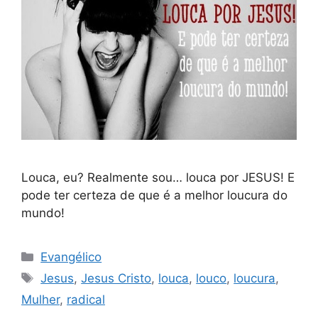
Louca, eu? Realmente sou… louca por JESUS! E
pode ter certeza de que é a melhor loucura do
mundo!
Categorias
Evangélico
Tags
Jesus
,
Jesus Cristo
,
louca
,
louco
,
loucura
,
Mulher
,
radical