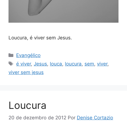
Loucura, é viver sem Jesus.
Categorias
Evangélico
Tags
é viver
,
Jesus
,
louca
,
loucura
,
sem
,
viver
,
viver sem jesus
Loucura
20 de dezembro de 2012
Por
Denise Cortazio