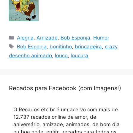
Categorias
Alegria
,
Amizade
,
Bob Esponja
,
Humor
Tags
Bob Esponja
,
bonitinho
,
brincadeira
,
crazy
,
desenho animado
,
louco
,
loucura
Recados para Facebook (com Imagens!)
O Recados.etc.br é um acervo com mais de
12.737 recados online de amor, de
aniversário, amizade, animados, de bom dia
ou boa noite, enfim, recados para todos os