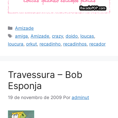
Categorias
Amizade
Tags
amiga
,
Amizade
,
crazy
,
doido
,
loucas
,
loucura
,
orkut
,
recadinho
,
recadinhos
,
recador
Travessura – Bob
Esponja
19 de novembro de 2009
Por
adminut