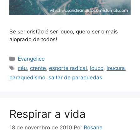
Se ser cristão é ser louco, quero ser o mais
aloprado de todos!
Categorias
Evangélico
Tags
céu
,
crente
,
esporte radical
,
louco
,
loucura
,
paraquedismo
,
saltar de paraquedas
Respirar a vida
18 de novembro de 2010
Por
Rosane