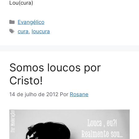
Lou(cura)
Categorias
Evangélico
Tags
cura
,
loucura
Somos loucos por
Cristo!
14 de julho de 2012
Por
Rosane