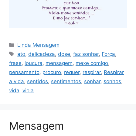
Categorias
Linda Mensagem
Tags
ato
,
delicadeza
,
dose
,
faz sonhar
,
Força
,
frase
,
loucura
,
mensagem
,
mexe comigo
,
pensamento
,
procuro
,
requer
,
respirar
,
Respirar
a vida
,
sentidos
,
sentimentos
,
sonhar
,
sonhos
,
vida
,
viola
Mensagem