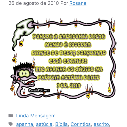
26 de agosto de 2010
Por
Rosane
Categorias
Linda Mensagem
Tags
apanha
,
astúcia
,
Bíblia
,
Corintios
,
escrito
,