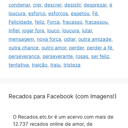
condenar
,
crer
,
descrer
,
desistir
,
desprezar
,
é
loucura
,
esforço
,
esforços
,
espetou
,
Fé
,
Felicidade
,
feliz
,
Força
,
fracasso
,
fracassou
,
infiel
,
jogar fora
,
louco
,
loucura
,
lutar
,
mensagem
,
nova força
,
odiar
,
outra amizade
,
outra chance
,
outro amor
,
perder
,
perder a fé
,
perseverança
,
perseverante
,
rosas
,
ser feliz
,
tentativa
,
traição
,
traiu
,
tristeza
Recados para Facebook (com Imagens!)
O Recados.etc.br é um acervo com mais de
12.737 recados online de amor, de