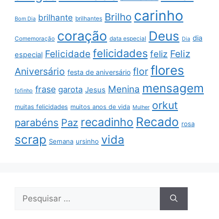
carinho
Brilho
brilhante
brilhantes
Bom Dia
coração
Deus
dia
data especial
Comemoração
Dia
felicidades
Feliz
Felicidade
feliz
especial
flores
Aniversário
flor
festa de aniversário
mensagem
Menina
frase
garota
Jesus
fofinho
orkut
muitas felicidades
muitos anos de vida
Mulher
Recado
recadinho
parabéns
Paz
rosa
scrap
vida
Semana
ursinho
Pesquisar
por: