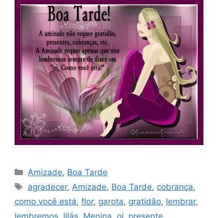
Categorias
Amizade
,
Boa Tarde
Tags
agradecer
,
Amizade
,
Boa Tarde
,
cobrança
,
como você está
,
flor
,
garota
,
gratidão
,
lembrar
,
lembremos
,
lilás
,
Menina
,
oi
,
presente
,