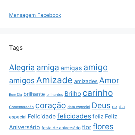
Mensagem Facebook
Tags
amigo
amiga
Alegria
amigas
Amizade
Amor
amigos
amizades
carinho
Brilho
brilhante
brilhantes
Bom Dia
coração
Deus
dia
data especial
Comemoração
Dia
felicidades
Feliz
Felicidade
feliz
especial
flores
Aniversário
flor
festa de aniversário