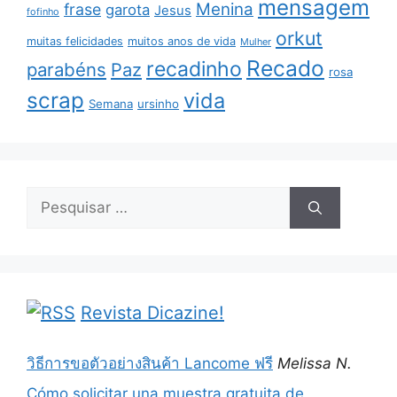
mensagem
Menina
frase
garota
Jesus
fofinho
orkut
muitas felicidades
muitos anos de vida
Mulher
Recado
recadinho
parabéns
Paz
rosa
scrap
vida
Semana
ursinho
Pesquisar
por:
Revista Dicazine!
วิธีการขอตัวอย่างสินค้า Lancome ฟรี
Melissa N.
Cómo solicitar una muestra gratuita de