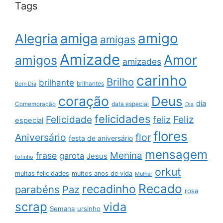
Tags
amigo
amiga
Alegria
amigas
Amizade
Amor
amigos
amizades
carinho
Brilho
brilhante
brilhantes
Bom Dia
coração
Deus
dia
data especial
Comemoração
Dia
felicidades
Feliz
Felicidade
feliz
especial
flores
Aniversário
flor
festa de aniversário
mensagem
Menina
frase
garota
Jesus
fofinho
orkut
muitas felicidades
muitos anos de vida
Mulher
Recado
recadinho
parabéns
Paz
rosa
scrap
vida
Semana
ursinho