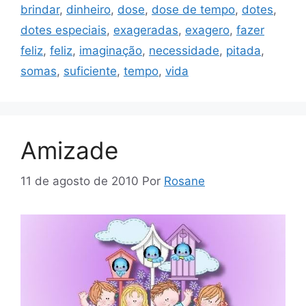
brindar
,
dinheiro
,
dose
,
dose de tempo
,
dotes
,
dotes especiais
,
exageradas
,
exagero
,
fazer
feliz
,
feliz
,
imaginação
,
necessidade
,
pitada
,
somas
,
suficiente
,
tempo
,
vida
Amizade
11 de agosto de 2010
Por
Rosane