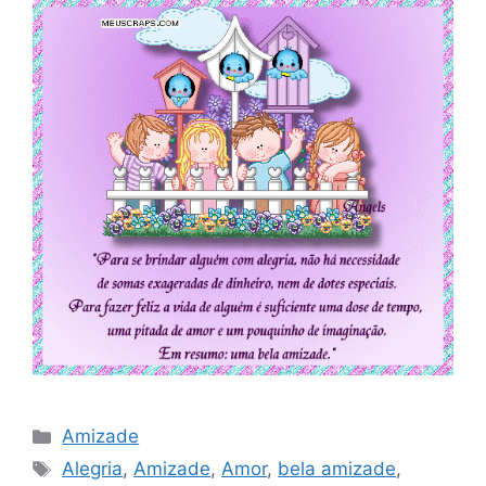
Categorias
Amizade
Tags
Alegria
,
Amizade
,
Amor
,
bela amizade
,