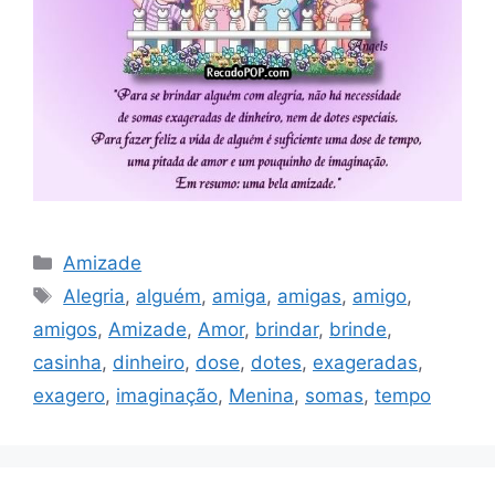
Categorias
Amizade
Tags
Alegria
,
alguém
,
amiga
,
amigas
,
amigo
,
amigos
,
Amizade
,
Amor
,
brindar
,
brinde
,
casinha
,
dinheiro
,
dose
,
dotes
,
exageradas
,
exagero
,
imaginação
,
Menina
,
somas
,
tempo