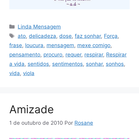
Categorias
Linda Mensagem
Tags
ato
,
delicadeza
,
dose
,
faz sonhar
,
Força
,
frase
,
loucura
,
mensagem
,
mexe comigo
,
pensamento
,
procuro
,
requer
,
respirar
,
Respirar
a vida
,
sentidos
,
sentimentos
,
sonhar
,
sonhos
,
vida
,
viola
Amizade
1 de outubro de 2010
Por
Rosane