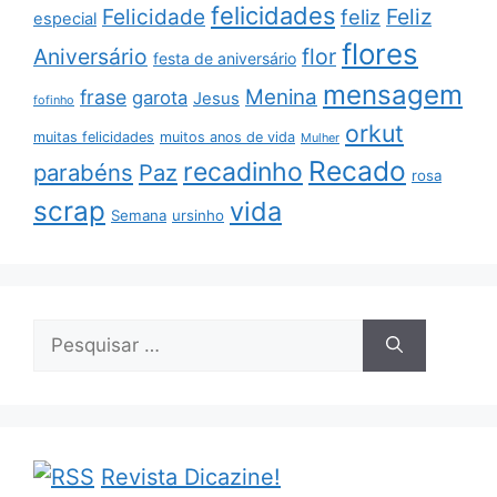
felicidades
Feliz
Felicidade
feliz
especial
flores
Aniversário
flor
festa de aniversário
mensagem
Menina
frase
garota
Jesus
fofinho
orkut
muitas felicidades
muitos anos de vida
Mulher
Recado
recadinho
parabéns
Paz
rosa
scrap
vida
Semana
ursinho
Pesquisar
por:
Revista Dicazine!