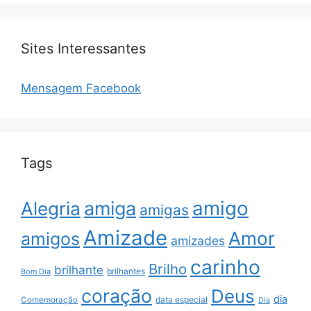
Sites Interessantes
Mensagem Facebook
Tags
amigo
amiga
Alegria
amigas
Amizade
Amor
amigos
amizades
carinho
Brilho
brilhante
brilhantes
Bom Dia
coração
Deus
dia
data especial
Comemoração
Dia