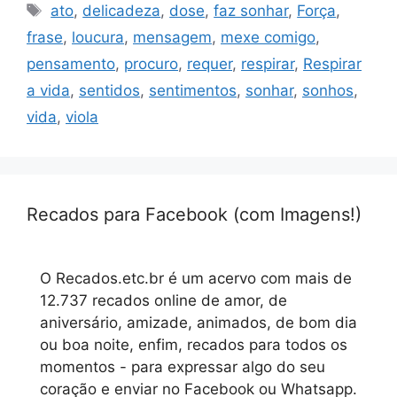
Tags
ato
,
delicadeza
,
dose
,
faz sonhar
,
Força
,
frase
,
loucura
,
mensagem
,
mexe comigo
,
pensamento
,
procuro
,
requer
,
respirar
,
Respirar
a vida
,
sentidos
,
sentimentos
,
sonhar
,
sonhos
,
vida
,
viola
Recados para Facebook (com Imagens!)
O Recados.etc.br é um acervo com mais de
12.737 recados online de amor, de
aniversário, amizade, animados, de bom dia
ou boa noite, enfim, recados para todos os
momentos - para expressar algo do seu
coração e enviar no Facebook ou Whatsapp.