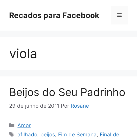
Pular
para
Recados para Facebook
Menu
o
conteúdo
viola
Beijos do Seu Padrinho
29 de junho de 2011
Por
Rosane
Categorias
Amor
Tags
afilhado
,
beijos
,
Fim de Semana
,
Final de