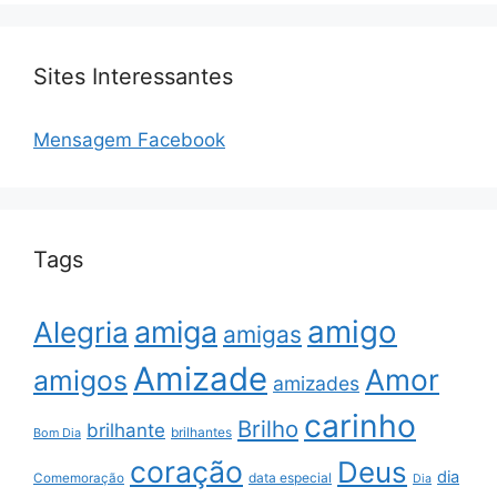
Sites Interessantes
Mensagem Facebook
Tags
amigo
amiga
Alegria
amigas
Amizade
Amor
amigos
amizades
carinho
Brilho
brilhante
brilhantes
Bom Dia
coração
Deus
dia
data especial
Comemoração
Dia