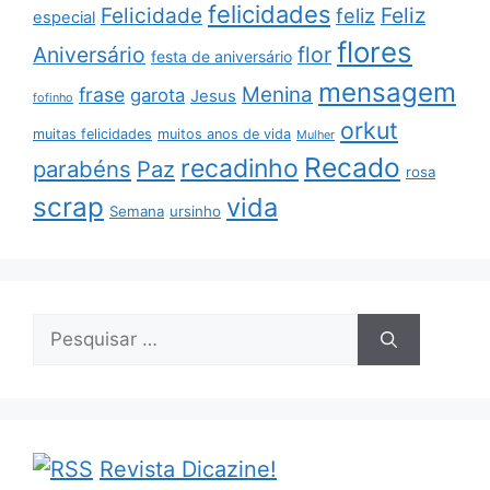
felicidades
Feliz
Felicidade
feliz
especial
flores
Aniversário
flor
festa de aniversário
mensagem
Menina
frase
garota
Jesus
fofinho
orkut
muitas felicidades
muitos anos de vida
Mulher
Recado
recadinho
parabéns
Paz
rosa
scrap
vida
Semana
ursinho
Pesquisar
por:
Revista Dicazine!