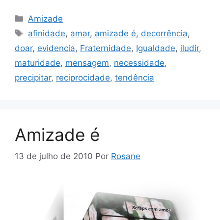
Categorias
Amizade
Tags
afinidade
,
amar
,
amizade é
,
decorrência
,
doar
,
evidencia
,
Fraternidade
,
Igualdade
,
iludir
,
maturidade
,
mensagem
,
necessidade
,
precipitar
,
reciprocidade
,
tendência
Amizade é
13 de julho de 2010
Por
Rosane