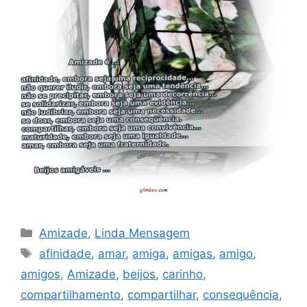
Categorias
Amizade
,
Linda Mensagem
Tags
afinidade
,
amar
,
amiga
,
amigas
,
amigo
,
amigos
,
Amizade
,
beijos
,
carinho
,
compartilhamento
,
compartilhar
,
consequência
,