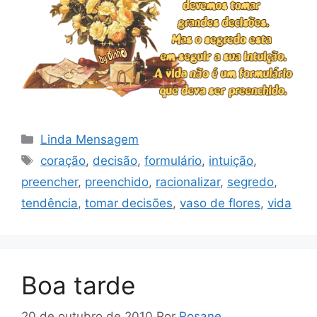
Categorias
Linda Mensagem
Tags
coração
,
decisão
,
formulário
,
intuição
,
preencher
,
preenchido
,
racionalizar
,
segredo
,
tendência
,
tomar decisões
,
vaso de flores
,
vida
Boa tarde
20 de outubro de 2010
Por
Rosane