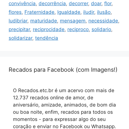
convivência
,
decorrência
,
decorrer
,
doar
,
flor
,
flores
,
Fraternidade
,
Igualdade
,
iludir
,
ilusão
,
ludibriar
,
maturidade
,
mensagem
,
necessidade
,
precipitar
,
reciprocidade
,
reciproco
,
solidario
,
solidarizar
,
tendência
Recados para Facebook (com Imagens!)
O Recados.etc.br é um acervo com mais de
12.737 recados online de amor, de
aniversário, amizade, animados, de bom dia
ou boa noite, enfim, recados para todos os
momentos - para expressar algo do seu
coração e enviar no Facebook ou Whatsapp.