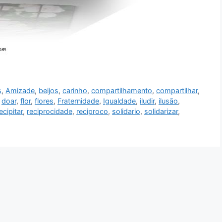
s
,
Amizade
,
beijos
,
carinho
,
compartilhamento
,
compartilhar
,
,
doar
,
flor
,
flores
,
Fraternidade
,
Igualdade
,
iludir
,
ilusão
,
ecipitar
,
reciprocidade
,
reciproco
,
solidario
,
solidarizar
,