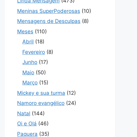
Linda Mensagem
(473)
Meninas SuperPoderosas
(10)
Mensagens de Desculpas
(8)
Meses
(110)
Abril
(18)
Fevereiro
(8)
Junho
(17)
Maio
(50)
Março
(15)
Mickey e sua turma
(12)
Namoro evangélico
(24)
Natal
(144)
Oi e Olá
(46)
Paquera
(35)