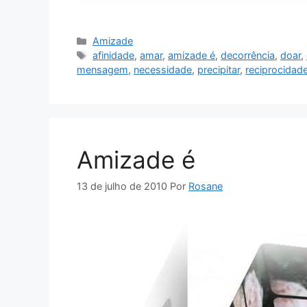
Categorias
Amizade
Tags
afinidade
,
amar
,
amizade é
,
decorrência
,
doar
,
mensagem
,
necessidade
,
precipitar
,
reciprocidad
Amizade é
13 de julho de 2010
Por
Rosane