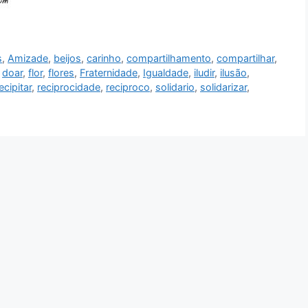
s
,
Amizade
,
beijos
,
carinho
,
compartilhamento
,
compartilhar
,
,
doar
,
flor
,
flores
,
Fraternidade
,
Igualdade
,
iludir
,
ilusão
,
ecipitar
,
reciprocidade
,
reciproco
,
solidario
,
solidarizar
,