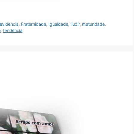
evidencia
,
Fraternidade
,
Igualdade
,
iludir
,
maturidade
,
e
,
tendência