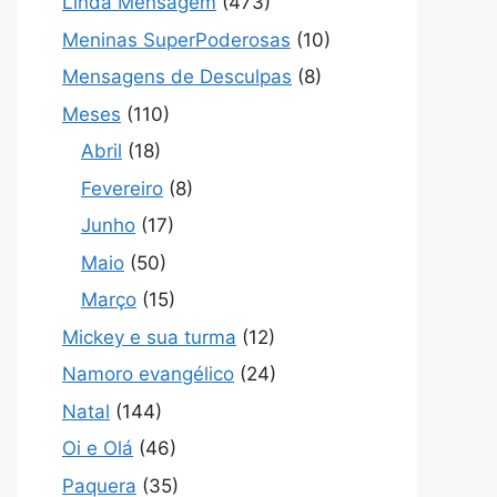
Linda Mensagem
(473)
Meninas SuperPoderosas
(10)
Mensagens de Desculpas
(8)
Meses
(110)
Abril
(18)
Fevereiro
(8)
Junho
(17)
Maio
(50)
Março
(15)
Mickey e sua turma
(12)
Namoro evangélico
(24)
Natal
(144)
Oi e Olá
(46)
Paquera
(35)