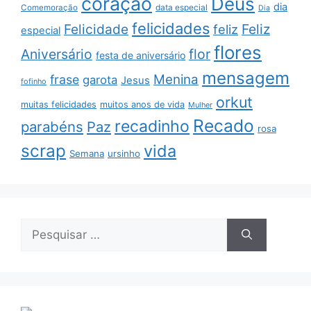
coração
Deus
dia
data especial
Comemoração
Dia
felicidades
Feliz
Felicidade
feliz
especial
flores
Aniversário
flor
festa de aniversário
mensagem
Menina
frase
garota
Jesus
fofinho
orkut
muitas felicidades
muitos anos de vida
Mulher
Recado
recadinho
parabéns
Paz
rosa
scrap
vida
Semana
ursinho
Pesquisar
por: