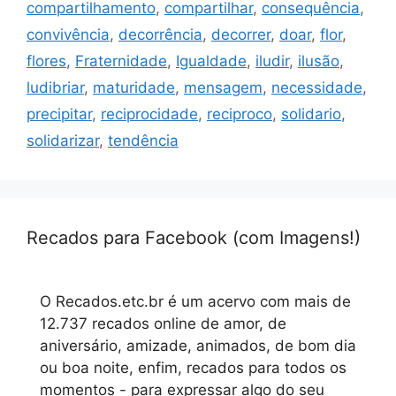
compartilhamento
,
compartilhar
,
consequência
,
convivência
,
decorrência
,
decorrer
,
doar
,
flor
,
flores
,
Fraternidade
,
Igualdade
,
iludir
,
ilusão
,
ludibriar
,
maturidade
,
mensagem
,
necessidade
,
precipitar
,
reciprocidade
,
reciproco
,
solidario
,
solidarizar
,
tendência
Recados para Facebook (com Imagens!)
O Recados.etc.br é um acervo com mais de
12.737 recados online de amor, de
aniversário, amizade, animados, de bom dia
ou boa noite, enfim, recados para todos os
momentos - para expressar algo do seu