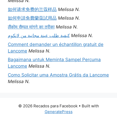
Melissa N.
如何请求免费的兰蔻样品
Melissa N.
如何申請免費蘭蔻試用品
Melissa N.
लैंकोम सैम्पल मांगने का तरीका
Melissa N.
كيفية طلب عينة مجانية من لانكوم
Melissa N.
Comment demander un échantillon gratuit de
Lancome
Melissa N.
Bagaimana untuk Meminta Sampel Percuma
Lancome
Melissa N.
Como Solicitar uma Amostra Grátis da Lancome
Melissa N.
© 2026 Recados para Facebook
• Built with
GeneratePress