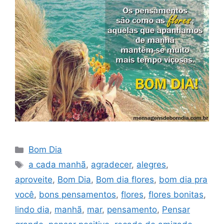
Categorias
Bom Dia
Tags
a cada manhã
,
agradecer
,
alegres
,
aproveite
,
Bom Dia
,
Bom dia flores
,
bom dia pra
você
,
bons pensamentos
,
flores
,
flores bonitas
,
lindo dia
,
manhã
,
mar
,
pensamento
,
Pensar