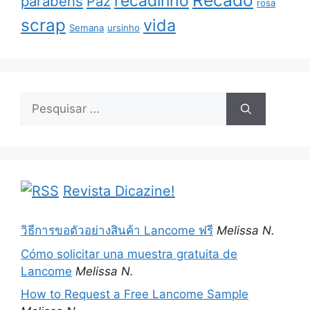
Recado
recadinho
parabéns
Paz
rosa
scrap
vida
Semana
ursinho
Pesquisar
por:
Revista Dicazine!
วิธีการขอตัวอย่างสินค้า Lancome ฟรี
Melissa N.
Cómo solicitar una muestra gratuita de
Lancome
Melissa N.
How to Request a Free Lancome Sample