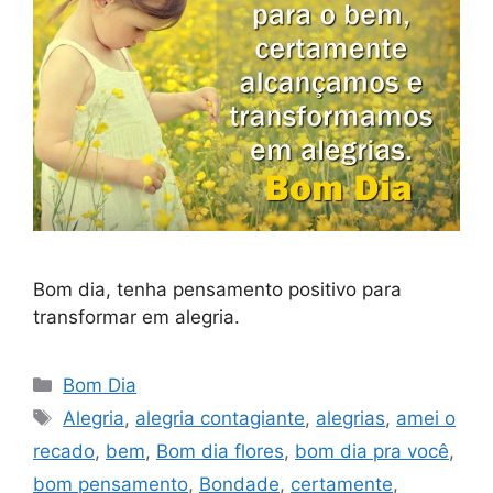
Bom dia, tenha pensamento positivo para
transformar em alegria.
Categorias
Bom Dia
Tags
Alegria
,
alegria contagiante
,
alegrias
,
amei o
recado
,
bem
,
Bom dia flores
,
bom dia pra você
,
bom pensamento
,
Bondade
,
certamente
,