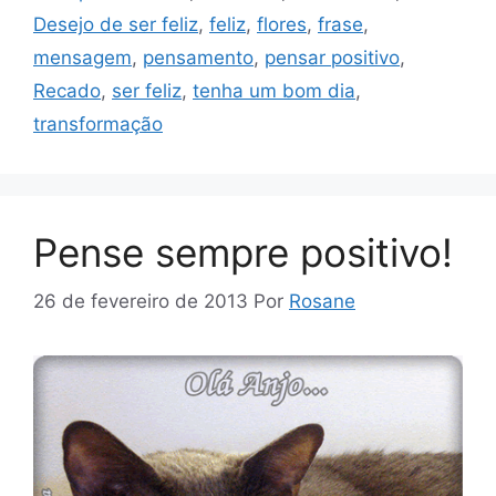
Desejo de ser feliz
,
feliz
,
flores
,
frase
,
mensagem
,
pensamento
,
pensar positivo
,
Recado
,
ser feliz
,
tenha um bom dia
,
transformação
Pense sempre positivo!
26 de fevereiro de 2013
Por
Rosane