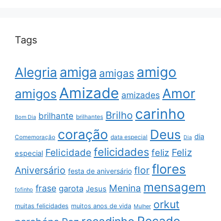
Tags
amigo
amiga
Alegria
amigas
Amizade
Amor
amigos
amizades
carinho
Brilho
brilhante
brilhantes
Bom Dia
coração
Deus
dia
data especial
Comemoração
Dia
felicidades
Feliz
Felicidade
feliz
especial
flores
Aniversário
flor
festa de aniversário
mensagem
Menina
frase
garota
Jesus
fofinho
orkut
muitas felicidades
muitos anos de vida
Mulher