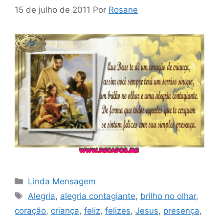
15 de julho de 2011
Por
Rosane
Categorias
Linda Mensagem
Tags
Alegria
,
alegria contagiante
,
brilho no olhar
,
coração
,
criança
,
feliz
,
felizes
,
Jesus
,
presença
,