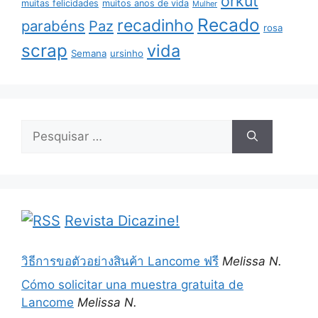
orkut
muitas felicidades
muitos anos de vida
Mulher
Recado
recadinho
parabéns
Paz
rosa
scrap
vida
Semana
ursinho
Pesquisar
por:
Revista Dicazine!
วิธีการขอตัวอย่างสินค้า Lancome ฟรี
Melissa N.
Cómo solicitar una muestra gratuita de
Lancome
Melissa N.