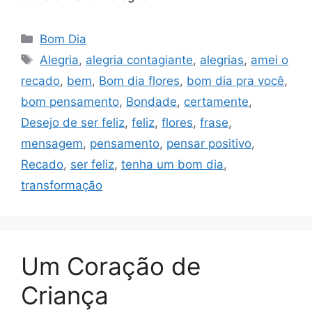
Categorias
Bom Dia
Tags
Alegria
,
alegria contagiante
,
alegrias
,
amei o
recado
,
bem
,
Bom dia flores
,
bom dia pra você
,
bom pensamento
,
Bondade
,
certamente
,
Desejo de ser feliz
,
feliz
,
flores
,
frase
,
mensagem
,
pensamento
,
pensar positivo
,
Recado
,
ser feliz
,
tenha um bom dia
,
transformação
Um Coração de
Criança