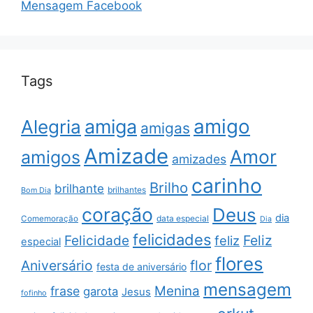
Mensagem Facebook
Tags
amigo
amiga
Alegria
amigas
Amizade
Amor
amigos
amizades
carinho
Brilho
brilhante
brilhantes
Bom Dia
coração
Deus
dia
data especial
Comemoração
Dia
felicidades
Feliz
Felicidade
feliz
especial
flores
Aniversário
flor
festa de aniversário
mensagem
Menina
frase
garota
Jesus
fofinho