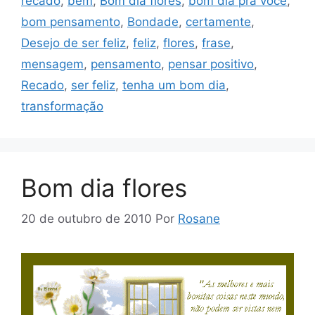
recado
,
bem
,
Bom dia flores
,
bom dia pra você
,
bom pensamento
,
Bondade
,
certamente
,
Desejo de ser feliz
,
feliz
,
flores
,
frase
,
mensagem
,
pensamento
,
pensar positivo
,
Recado
,
ser feliz
,
tenha um bom dia
,
transformação
Bom dia flores
20 de outubro de 2010
Por
Rosane