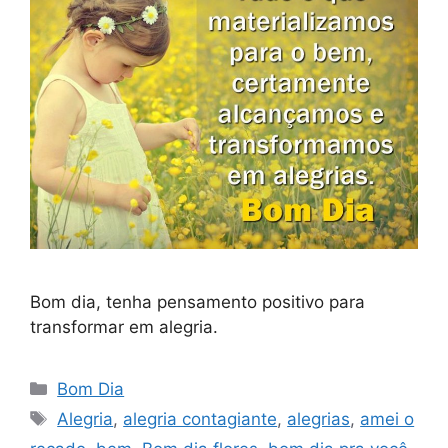
Bom dia, tenha pensamento positivo para
transformar em alegria.
Categorias
Bom Dia
Tags
Alegria
,
alegria contagiante
,
alegrias
,
amei o