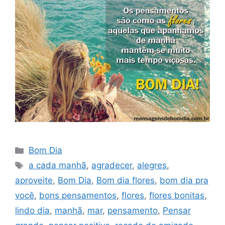
Categorias
Bom Dia
Tags
a cada manhã
,
agradecer
,
alegres
,
aproveite
,
Bom Dia
,
Bom dia flores
,
bom dia pra
você
,
bons pensamentos
,
flores
,
flores bonitas
,
lindo dia
,
manhã
,
mar
,
pensamento
,
Pensar