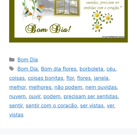
Categorias
Bom Dia
Tags
Bom Dia
,
Bom dia flores
,
borboleta
,
céu
,
coisas
,
coisas bonitas
,
flor
,
flores
,
janela
,
melhor
,
melhores
,
não podem
,
nem ouvidas
,
nuvem
,
ouvir
,
podem
,
precisam ser sentidas
,
sentir
,
sentir com o coração
,
ser vistas
,
ver
,
vistas