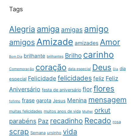
Tags
amigo
amiga
Alegria
amigas
Amizade
Amor
amigos
amizades
carinho
Brilho
brilhante
brilhantes
Bom Dia
coração
Deus
dia
data especial
Comemoração
Dia
felicidades
Feliz
Felicidade
feliz
especial
flores
Aniversário
flor
festa de aniversário
mensagem
Menina
frase
garota
Jesus
fofinho
orkut
muitas felicidades
muitos anos de vida
Mulher
Recado
recadinho
parabéns
Paz
rosa
scrap
vida
Semana
ursinho