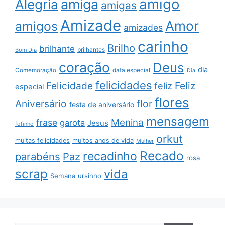
amigo
amiga
Alegria
amigas
Amizade
Amor
amigos
amizades
carinho
Brilho
brilhante
brilhantes
Bom Dia
coração
Deus
dia
data especial
Comemoração
Dia
felicidades
Feliz
Felicidade
feliz
especial
flores
Aniversário
flor
festa de aniversário
mensagem
Menina
frase
garota
Jesus
fofinho
orkut
muitas felicidades
muitos anos de vida
Mulher
Recado
recadinho
parabéns
Paz
rosa
scrap
vida
Semana
ursinho