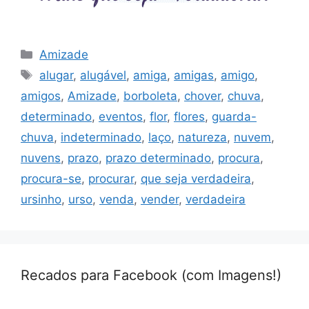
Categorias
Amizade
Tags
alugar
,
alugável
,
amiga
,
amigas
,
amigo
,
amigos
,
Amizade
,
borboleta
,
chover
,
chuva
,
determinado
,
eventos
,
flor
,
flores
,
guarda-
chuva
,
indeterminado
,
laço
,
natureza
,
nuvem
,
nuvens
,
prazo
,
prazo determinado
,
procura
,
procura-se
,
procurar
,
que seja verdadeira
,
ursinho
,
urso
,
venda
,
vender
,
verdadeira
Recados para Facebook (com Imagens!)