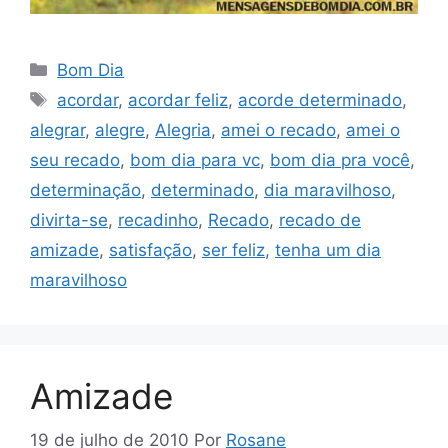
Categorias
Bom Dia
Tags
acordar
,
acordar feliz
,
acorde determinado
,
alegrar
,
alegre
,
Alegria
,
amei o recado
,
amei o
seu recado
,
bom dia para vc
,
bom dia pra você
,
determinação
,
determinado
,
dia maravilhoso
,
divirta-se
,
recadinho
,
Recado
,
recado de
amizade
,
satisfação
,
ser feliz
,
tenha um dia
maravilhoso
Amizade
19 de julho de 2010
Por
Rosane