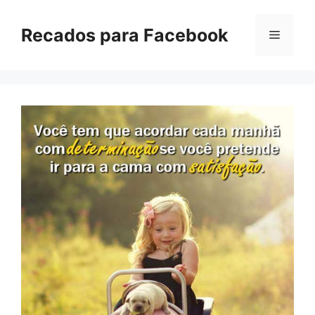
Pular
para
Recados para Facebook
Menu
o
conteúdo