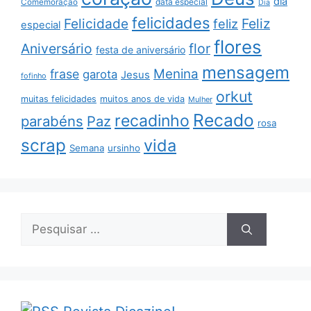
dia
data especial
Comemoração
Dia
felicidades
Feliz
Felicidade
feliz
especial
flores
Aniversário
flor
festa de aniversário
mensagem
Menina
frase
garota
Jesus
fofinho
orkut
muitas felicidades
muitos anos de vida
Mulher
Recado
recadinho
parabéns
Paz
rosa
scrap
vida
Semana
ursinho
Pesquisar
por: