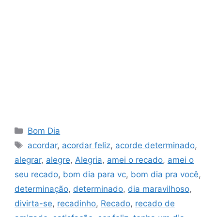
Categorias
Bom Dia
Tags
acordar
,
acordar feliz
,
acorde determinado
,
alegrar
,
alegre
,
Alegria
,
amei o recado
,
amei o
seu recado
,
bom dia para vc
,
bom dia pra você
,
determinação
,
determinado
,
dia maravilhoso
,
divirta-se
,
recadinho
,
Recado
,
recado de