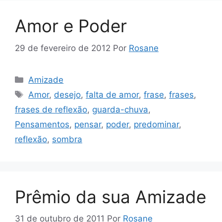
Amor e Poder
29 de fevereiro de 2012
Por
Rosane
Categorias
Amizade
Tags
Amor
,
desejo
,
falta de amor
,
frase
,
frases
,
frases de reflexão
,
guarda-chuva
,
Pensamentos
,
pensar
,
poder
,
predominar
,
reflexão
,
sombra
Prêmio da sua Amizade
31 de outubro de 2011
Por
Rosane