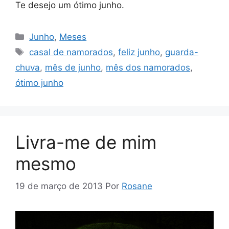
Te desejo um ótimo junho.
Categorias
Junho
,
Meses
Tags
casal de namorados
,
feliz junho
,
guarda-
chuva
,
mês de junho
,
mês dos namorados
,
ótimo junho
Livra-me de mim
mesmo
19 de março de 2013
Por
Rosane