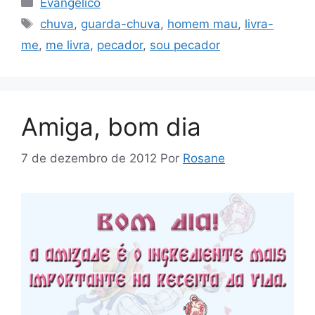
Categorias
Evangélico
Tags
chuva
,
guarda-chuva
,
homem mau
,
livra-
me
,
me livra
,
pecador
,
sou pecador
Amiga, bom dia
7 de dezembro de 2012
Por
Rosane