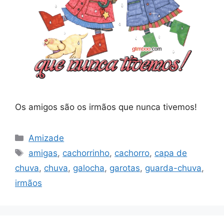
Os amigos são os irmãos que nunca tivemos!
Categorias
Amizade
Tags
amigas
,
cachorrinho
,
cachorro
,
capa de
chuva
,
chuva
,
galocha
,
garotas
,
guarda-chuva
,
irmãos