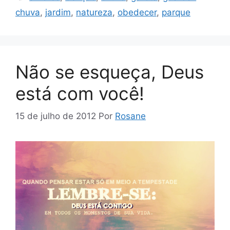
chuva
,
jardim
,
natureza
,
obedecer
,
parque
Não se esqueça, Deus
está com você!
15 de julho de 2012
Por
Rosane