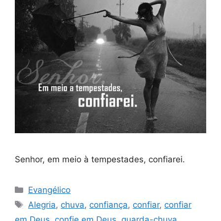
Senhor, em meio à tempestades, confiarei.
Categorias
Evangélico
Tags
Alegria
,
chuva
,
confiança
,
confiar
,
confiar
em Deus
,
confie em Deus
,
guarda-chuva
,