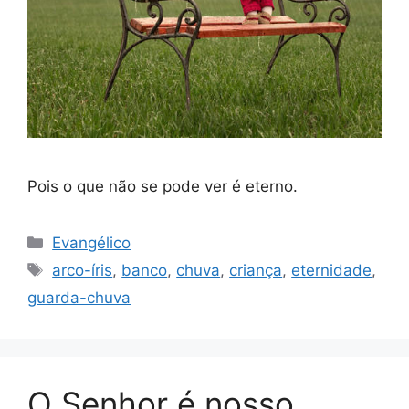
Pois o que não se pode ver é eterno.
Categorias
Evangélico
Tags
arco-íris
,
banco
,
chuva
,
criança
,
eternidade
,
guarda-chuva
O Senhor é nosso