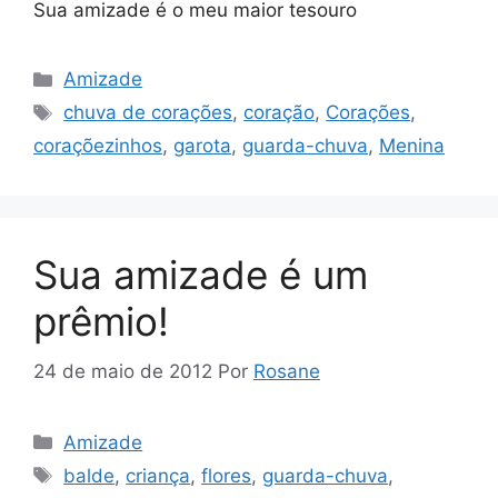
Sua amizade é o meu maior tesouro
Categorias
Amizade
Tags
chuva de corações
,
coração
,
Corações
,
coraçõezinhos
,
garota
,
guarda-chuva
,
Menina
Sua amizade é um
prêmio!
24 de maio de 2012
Por
Rosane
Categorias
Amizade
Tags
balde
,
criança
,
flores
,
guarda-chuva
,