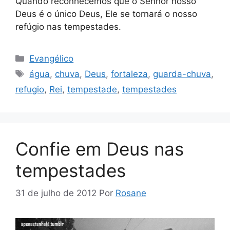
Quando reconhecemos que o Senhor nosso
Deus é o único Deus, Ele se tornará o nosso
refúgio nas tempestades.
Categorias
Evangélico
Tags
água
,
chuva
,
Deus
,
fortaleza
,
guarda-chuva
,
refugio
,
Rei
,
tempestade
,
tempestades
Confie em Deus nas
tempestades
31 de julho de 2012
Por
Rosane