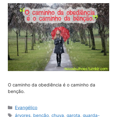
O caminho da obediência é o caminho da
benção.
Categorias
Evangélico
Tags
árvores
,
benção
,
chuva
,
garota
,
guarda-