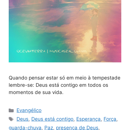
Quando pensar estar só em meio à tempestade
lembre-se: Deus está contigo em todos os
momentos de sua vida.
Categorias
Evangélico
Tags
Deus
,
Deus está contigo
,
Esperança
,
Força
,
guarda-chuva
,
Paz
,
presença de Deus
,