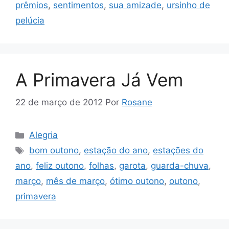
prêmios
,
sentimentos
,
sua amizade
,
ursinho de
pelúcia
A Primavera Já Vem
22 de março de 2012
Por
Rosane
Categorias
Alegria
Tags
bom outono
,
estação do ano
,
estações do
ano
,
feliz outono
,
folhas
,
garota
,
guarda-chuva
,
março
,
mês de março
,
ótimo outono
,
outono
,
primavera