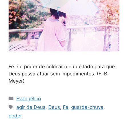
Fé é o poder de colocar o eu de lado para que
Deus possa atuar sem impedimentos. (F. B.
Meyer)
Categorias
Evangélico
Tags
agir de Deus
,
Deus
,
Fé
,
guarda-chuva
,
poder