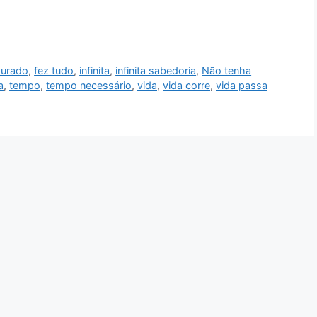
urado
,
fez tudo
,
infinita
,
infinita sabedoria
,
Não tenha
a
,
tempo
,
tempo necessário
,
vida
,
vida corre
,
vida passa