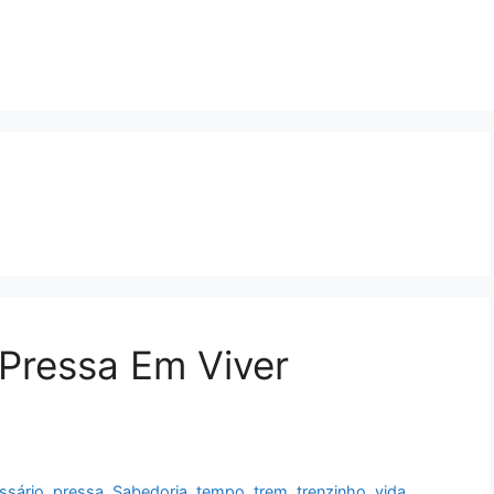
Pressa Em Viver
ssário
,
pressa
,
Sabedoria
,
tempo
,
trem
,
trenzinho
,
vida
,