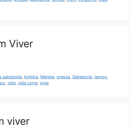
m Viver
ta sabedoria
,
loirinha
,
Menina
,
pressa
,
Sabedoria
,
tempo
,
mpo
,
vida
,
vida corre
,
viver
 viver