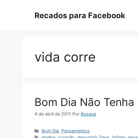
Pular
para
Recados para Facebook
o
conteúdo
vida corre
Bom Dia Não Tenha 
4 de abril de 2011
Por
Rosane
Categorias
Bom Dia
,
Pensamentos
Tags
abelha
,
coração
,
descobrir
,
Deus
,
infinita
,
nece