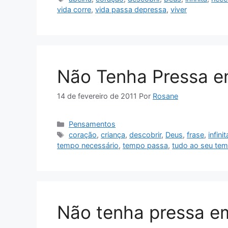
vida corre
,
vida passa depressa
,
viver
Não Tenha Pressa e
14 de fevereiro de 2011
Por
Rosane
Categorias
Pensamentos
Tags
coração
,
criança
,
descobrir
,
Deus
,
frase
,
infini
tempo necessário
,
tempo passa
,
tudo ao seu te
Não tenha pressa em