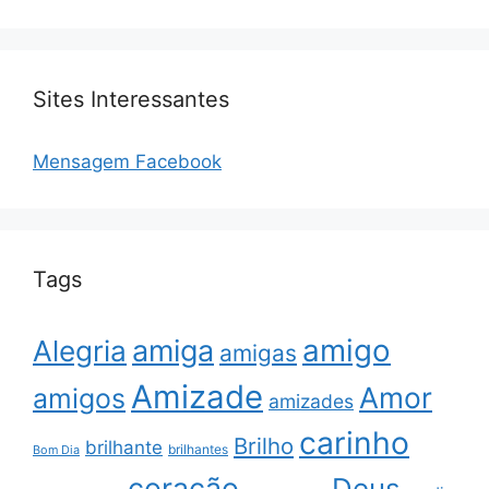
Sites Interessantes
Mensagem Facebook
Tags
amigo
amiga
Alegria
amigas
Amizade
Amor
amigos
amizades
carinho
Brilho
brilhante
brilhantes
Bom Dia
coração
Deus