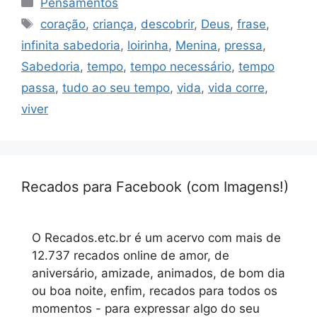
Pensamentos
Tags
coração
,
criança
,
descobrir
,
Deus
,
frase
,
infinita sabedoria
,
loirinha
,
Menina
,
pressa
,
Sabedoria
,
tempo
,
tempo necessário
,
tempo
passa
,
tudo ao seu tempo
,
vida
,
vida corre
,
viver
Recados para Facebook (com Imagens!)
O Recados.etc.br é um acervo com mais de
12.737 recados online de amor, de
aniversário, amizade, animados, de bom dia
ou boa noite, enfim, recados para todos os
momentos - para expressar algo do seu