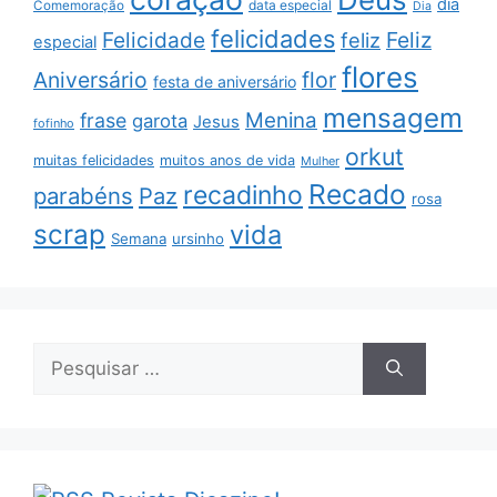
dia
data especial
Comemoração
Dia
felicidades
Feliz
Felicidade
feliz
especial
flores
Aniversário
flor
festa de aniversário
mensagem
Menina
frase
garota
Jesus
fofinho
orkut
muitas felicidades
muitos anos de vida
Mulher
Recado
recadinho
parabéns
Paz
rosa
scrap
vida
Semana
ursinho
Pesquisar
por: