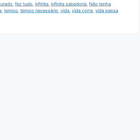
urado
,
fez tudo
,
infinita
,
infinita sabedoria
,
Não tenha
a
,
tempo
,
tempo necessário
,
vida
,
vida corre
,
vida passa