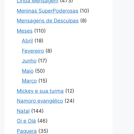
Linda Mensagem
(473)
Meninas SuperPoderosas
(10)
Mensagens de Desculpas
(8)
Meses
(110)
Abril
(18)
Fevereiro
(8)
Junho
(17)
Maio
(50)
Março
(15)
Mickey e sua turma
(12)
Namoro evangélico
(24)
Natal
(144)
Oi e Olá
(46)
Paquera
(35)