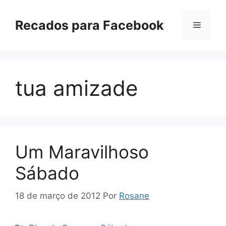
Pular
para
Recados para Facebook
Menu
o
conteúdo
tua amizade
Um Maravilhoso
Sábado
18 de março de 2012
Por
Rosane
Categorias