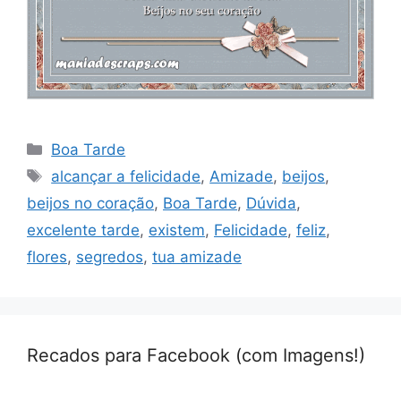
Categorias
Boa Tarde
Tags
alcançar a felicidade
,
Amizade
,
beijos
,
beijos no coração
,
Boa Tarde
,
Dúvida
,
excelente tarde
,
existem
,
Felicidade
,
feliz
,
flores
,
segredos
,
tua amizade
Recados para Facebook (com Imagens!)