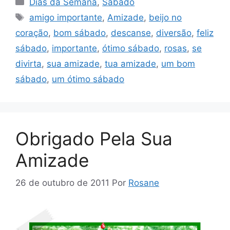
Dias da Semana
,
Sábado
Tags
amigo importante
,
Amizade
,
beijo no
coração
,
bom sábado
,
descanse
,
diversão
,
feliz
sábado
,
importante
,
ótimo sábado
,
rosas
,
se
divirta
,
sua amizade
,
tua amizade
,
um bom
sábado
,
um ótimo sábado
Obrigado Pela Sua
Amizade
26 de outubro de 2011
Por
Rosane