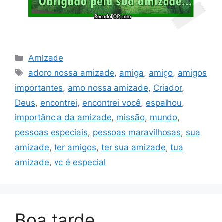
Categorias
Amizade
Tags
adoro nossa amizade
,
amiga
,
amigo
,
amigos
importantes
,
amo nossa amizade
,
Criador
,
Deus
,
encontrei
,
encontrei você
,
espalhou
,
importância da amizade
,
missão
,
mundo
,
pessoas especiais
,
pessoas maravilhosas
,
sua
amizade
,
ter amigos
,
ter sua amizade
,
tua
amizade
,
vc é especial
Boa tarde