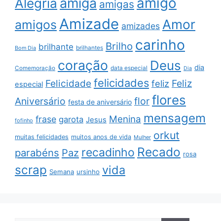
amigo
amiga
Alegria
amigas
Amizade
Amor
amigos
amizades
carinho
Brilho
brilhante
brilhantes
Bom Dia
coração
Deus
dia
data especial
Comemoração
Dia
felicidades
Feliz
Felicidade
feliz
especial
flores
Aniversário
flor
festa de aniversário
mensagem
Menina
frase
garota
Jesus
fofinho
orkut
muitas felicidades
muitos anos de vida
Mulher
Recado
recadinho
parabéns
Paz
rosa
scrap
vida
Semana
ursinho