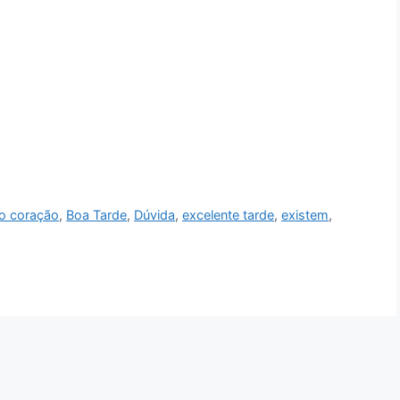
no coração
,
Boa Tarde
,
Dúvida
,
excelente tarde
,
existem
,