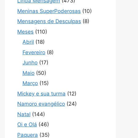
Linda Mensagem
(473)
Meninas SuperPoderosas
(10)
Mensagens de Desculpas
(8)
Meses
(110)
Abril
(18)
Fevereiro
(8)
Junho
(17)
Maio
(50)
Março
(15)
Mickey e sua turma
(12)
Namoro evangélico
(24)
Natal
(144)
Oi e Olá
(46)
Paquera
(35)