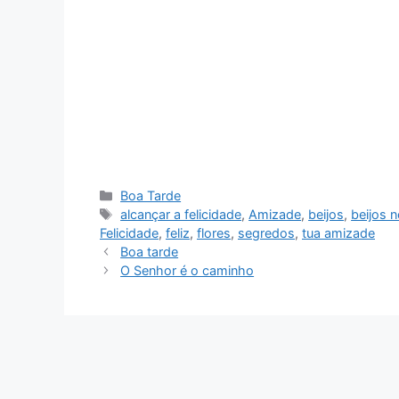
Categorias
Boa Tarde
Tags
alcançar a felicidade
,
Amizade
,
beijos
,
beijos 
Felicidade
,
feliz
,
flores
,
segredos
,
tua amizade
Boa tarde
O Senhor é o caminho