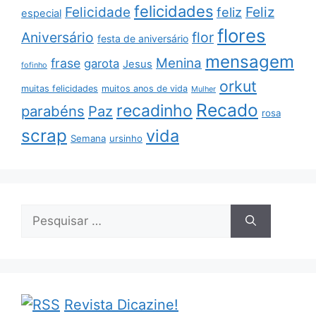
felicidades
Feliz
Felicidade
feliz
especial
flores
Aniversário
flor
festa de aniversário
mensagem
Menina
frase
garota
Jesus
fofinho
orkut
muitas felicidades
muitos anos de vida
Mulher
Recado
recadinho
parabéns
Paz
rosa
scrap
vida
Semana
ursinho
Pesquisar
por:
Revista Dicazine!