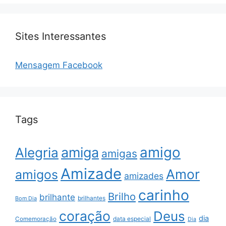
Sites Interessantes
Mensagem Facebook
Tags
amigo
amiga
Alegria
amigas
Amizade
Amor
amigos
amizades
carinho
Brilho
brilhante
brilhantes
Bom Dia
coração
Deus
dia
data especial
Comemoração
Dia