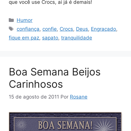
que você use Crocs, ai já é demais!
Categorias
Humor
Tags
confiança
,
confie
,
Crocs
,
Deus
,
Engraçado
,
fique em paz
,
sapato
,
tranquilidade
Boa Semana Beijos
Carinhosos
15 de agosto de 2011
Por
Rosane