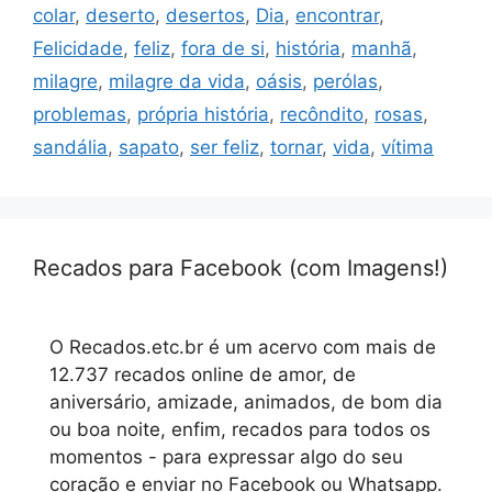
colar
,
deserto
,
desertos
,
Dia
,
encontrar
,
Felicidade
,
feliz
,
fora de si
,
história
,
manhã
,
milagre
,
milagre da vida
,
oásis
,
perólas
,
problemas
,
própria história
,
recôndito
,
rosas
,
sandália
,
sapato
,
ser feliz
,
tornar
,
vida
,
vítima
Recados para Facebook (com Imagens!)
O Recados.etc.br é um acervo com mais de
12.737 recados online de amor, de
aniversário, amizade, animados, de bom dia
ou boa noite, enfim, recados para todos os
momentos - para expressar algo do seu
coração e enviar no Facebook ou Whatsapp.