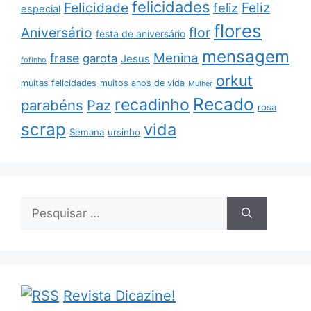
felicidades
Feliz
Felicidade
feliz
especial
flores
Aniversário
flor
festa de aniversário
mensagem
Menina
frase
garota
Jesus
fofinho
orkut
muitas felicidades
muitos anos de vida
Mulher
Recado
recadinho
parabéns
Paz
rosa
scrap
vida
Semana
ursinho
Pesquisar
por:
Revista Dicazine!