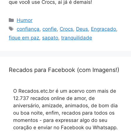
que você use Crocs, ai já é demais!
Categorias
Humor
Tags
confiança
,
confie
,
Crocs
,
Deus
,
Engraçado
,
fique em paz
,
sapato
,
tranquilidade
Recados para Facebook (com Imagens!)
O Recados.etc.br é um acervo com mais de
12.737 recados online de amor, de
aniversário, amizade, animados, de bom dia
ou boa noite, enfim, recados para todos os
momentos - para expressar algo do seu
coração e enviar no Facebook ou Whatsapp.