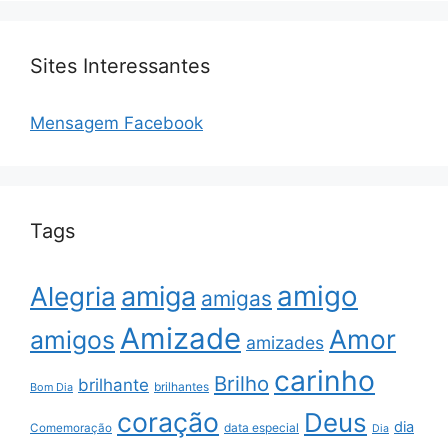
Sites Interessantes
Mensagem Facebook
Tags
amigo
amiga
Alegria
amigas
Amizade
Amor
amigos
amizades
carinho
Brilho
brilhante
brilhantes
Bom Dia
coração
Deus
dia
data especial
Comemoração
Dia