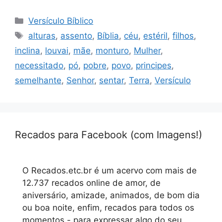
Categorias
Versículo Bíblico
Tags
alturas
,
assento
,
Bíblia
,
céu
,
estéril
,
filhos
,
inclina
,
louvai
,
mãe
,
monturo
,
Mulher
,
necessitado
,
pó
,
pobre
,
povo
,
principes
,
semelhante
,
Senhor
,
sentar
,
Terra
,
Versículo
Recados para Facebook (com Imagens!)
O Recados.etc.br é um acervo com mais de
12.737 recados online de amor, de
aniversário, amizade, animados, de bom dia
ou boa noite, enfim, recados para todos os
momentos - para expressar algo do seu