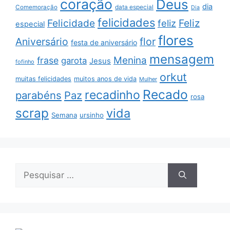
coração
Deus
dia
data especial
Comemoração
Dia
felicidades
Feliz
Felicidade
feliz
especial
flores
Aniversário
flor
festa de aniversário
mensagem
Menina
frase
garota
Jesus
fofinho
orkut
muitas felicidades
muitos anos de vida
Mulher
Recado
recadinho
parabéns
Paz
rosa
scrap
vida
Semana
ursinho
Pesquisar
por: