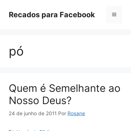
Pular
para
Recados para Facebook
Menu
o
conteúdo
pó
Quem é Semelhante ao
Nosso Deus?
24 de junho de 2011
Por
Rosane
Categorias