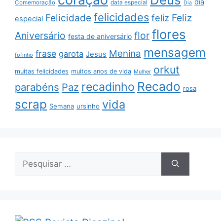
dia
data especial
Comemoração
Dia
felicidades
Feliz
Felicidade
feliz
especial
flores
Aniversário
flor
festa de aniversário
mensagem
Menina
frase
garota
Jesus
fofinho
orkut
muitas felicidades
muitos anos de vida
Mulher
Recado
recadinho
parabéns
Paz
rosa
scrap
vida
Semana
ursinho
Pesquisar
por: