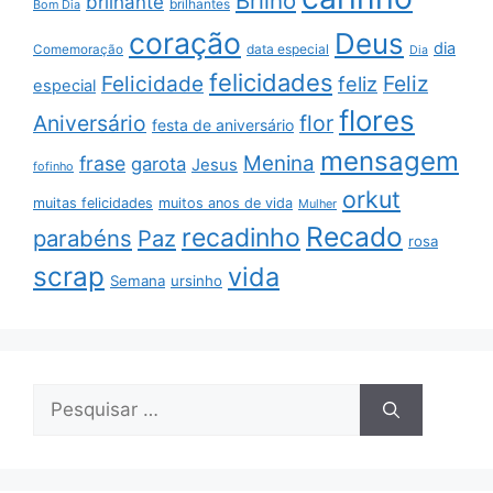
Brilho
brilhante
brilhantes
Bom Dia
coração
Deus
dia
data especial
Comemoração
Dia
felicidades
Feliz
Felicidade
feliz
especial
flores
Aniversário
flor
festa de aniversário
mensagem
Menina
frase
garota
Jesus
fofinho
orkut
muitas felicidades
muitos anos de vida
Mulher
Recado
recadinho
parabéns
Paz
rosa
scrap
vida
Semana
ursinho
Pesquisar
por: