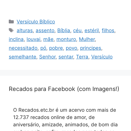
Categorias
Versículo Bíblico
Tags
alturas
,
assento
,
Bíblia
,
céu
,
estéril
,
filhos
,
inclina
,
louvai
,
mãe
,
monturo
,
Mulher
,
necessitado
,
pó
,
pobre
,
povo
,
principes
,
semelhante
,
Senhor
,
sentar
,
Terra
,
Versículo
Recados para Facebook (com Imagens!)
O Recados.etc.br é um acervo com mais de
12.737 recados online de amor, de
aniversário, amizade, animados, de bom dia