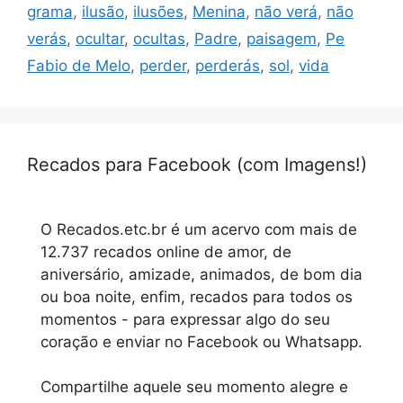
grama
,
ilusão
,
ilusões
,
Menina
,
não verá
,
não
verás
,
ocultar
,
ocultas
,
Padre
,
paisagem
,
Pe
Fabio de Melo
,
perder
,
perderás
,
sol
,
vida
Recados para Facebook (com Imagens!)
O Recados.etc.br é um acervo com mais de
12.737 recados online de amor, de
aniversário, amizade, animados, de bom dia
ou boa noite, enfim, recados para todos os
momentos - para expressar algo do seu
coração e enviar no Facebook ou Whatsapp.
Compartilhe aquele seu momento alegre e