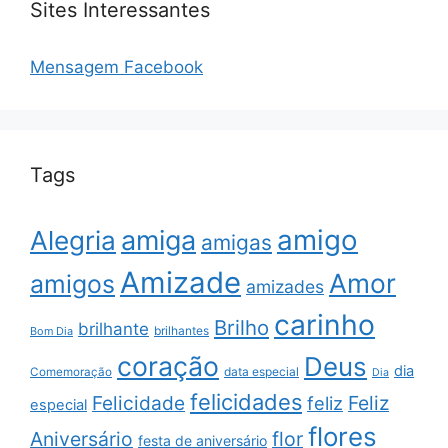
Sites Interessantes
Mensagem Facebook
Tags
amigo
amiga
Alegria
amigas
Amizade
Amor
amigos
amizades
carinho
Brilho
brilhante
brilhantes
Bom Dia
coração
Deus
dia
data especial
Comemoração
Dia
felicidades
Feliz
Felicidade
feliz
especial
flores
Aniversário
flor
festa de aniversário