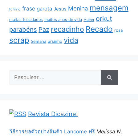
mensagem
Menina
frase
garota
Jesus
fofinho
orkut
muitas felicidades
muitos anos de vida
Mulher
Recado
recadinho
parabéns
Paz
rosa
scrap
vida
Semana
ursinho
Pesquisar
por:
Revista Dicazine!
วิธีการขอตัวอย่างสินค้า Lancome ฟรี
Melissa N.