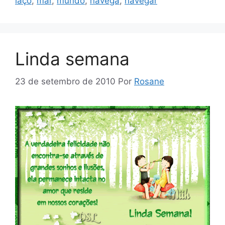
laço
,
mar
,
mundo
,
navega
,
navegar
Linda semana
23 de setembro de 2010
Por
Rosane