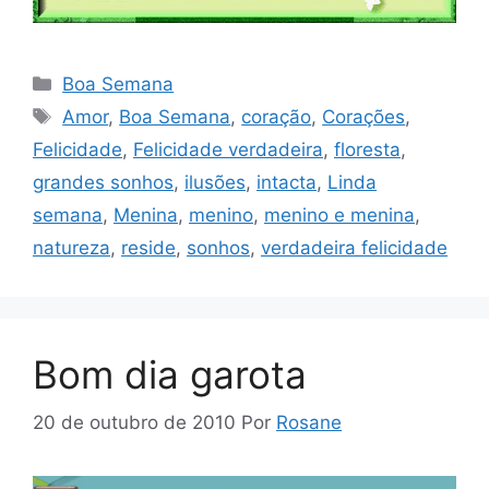
Categorias
Boa Semana
Tags
Amor
,
Boa Semana
,
coração
,
Corações
,
Felicidade
,
Felicidade verdadeira
,
floresta
,
grandes sonhos
,
ilusões
,
intacta
,
Linda
semana
,
Menina
,
menino
,
menino e menina
,
natureza
,
reside
,
sonhos
,
verdadeira felicidade
Bom dia garota
20 de outubro de 2010
Por
Rosane