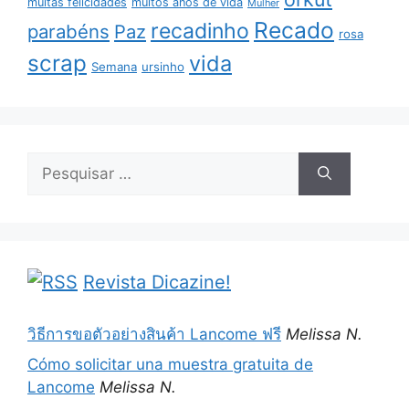
muitas felicidades
muitos anos de vida
Mulher
Recado
recadinho
parabéns
Paz
rosa
scrap
vida
Semana
ursinho
Pesquisar
por:
Revista Dicazine!
วิธีการขอตัวอย่างสินค้า Lancome ฟรี
Melissa N.
Cómo solicitar una muestra gratuita de
Lancome
Melissa N.