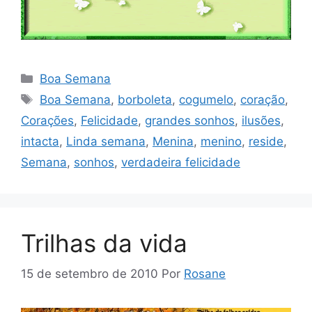
Categorias
Boa Semana
Tags
Boa Semana
,
borboleta
,
cogumelo
,
coração
,
Corações
,
Felicidade
,
grandes sonhos
,
ilusões
,
intacta
,
Linda semana
,
Menina
,
menino
,
reside
,
Semana
,
sonhos
,
verdadeira felicidade
Trilhas da vida
15 de setembro de 2010
Por
Rosane