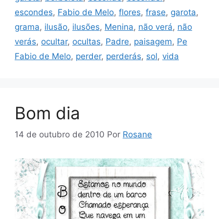
escondes
,
Fabio de Melo
,
flores
,
frase
,
garota
,
grama
,
ilusão
,
ilusões
,
Menina
,
não verá
,
não
verás
,
ocultar
,
ocultas
,
Padre
,
paisagem
,
Pe
Fabio de Melo
,
perder
,
perderás
,
sol
,
vida
Bom dia
14 de outubro de 2010
Por
Rosane