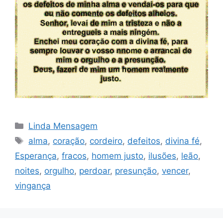
Categorias
Linda Mensagem
Tags
alma
,
coração
,
cordeiro
,
defeitos
,
divina fé
,
Esperança
,
fracos
,
homem justo
,
ilusões
,
leão
,
noites
,
orgulho
,
perdoar
,
presunção
,
vencer
,
vingança