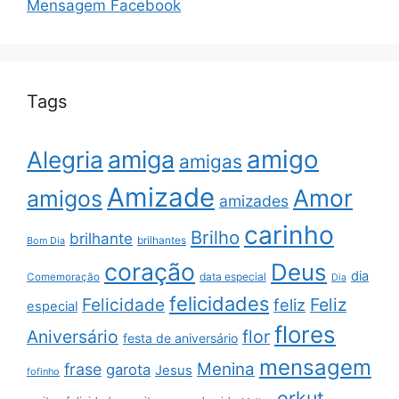
Mensagem Facebook
Tags
amigo
amiga
Alegria
amigas
Amizade
Amor
amigos
amizades
carinho
Brilho
brilhante
brilhantes
Bom Dia
coração
Deus
dia
data especial
Comemoração
Dia
felicidades
Feliz
Felicidade
feliz
especial
flores
Aniversário
flor
festa de aniversário
mensagem
Menina
frase
garota
Jesus
fofinho
orkut