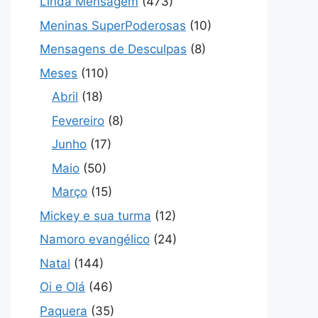
Linda Mensagem
(473)
Meninas SuperPoderosas
(10)
Mensagens de Desculpas
(8)
Meses
(110)
Abril
(18)
Fevereiro
(8)
Junho
(17)
Maio
(50)
Março
(15)
Mickey e sua turma
(12)
Namoro evangélico
(24)
Natal
(144)
Oi e Olá
(46)
Paquera
(35)