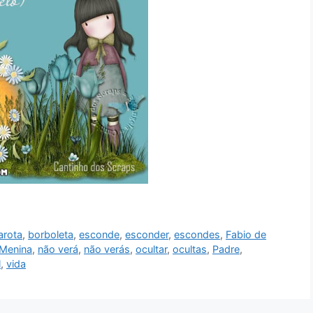
arota
,
borboleta
,
esconde
,
esconder
,
escondes
,
Fabio de
Menina
,
não verá
,
não verás
,
ocultar
,
ocultas
,
Padre
,
l
,
vida