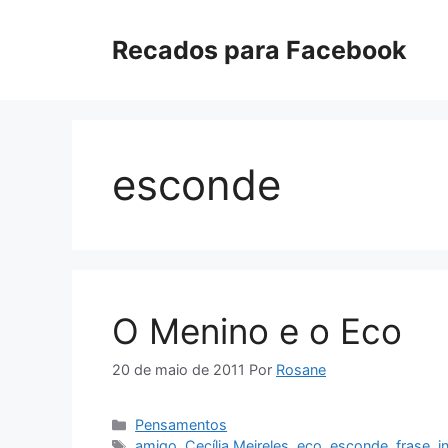
Pular
para
Recados para Facebook
o
conteúdo
esconde
O Menino e o Eco
20 de maio de 2011
Por
Rosane
Categorias
Pensamentos
Tags
amigo
,
Cecília Meireles
,
eco
,
esconde
,
frase
,
i