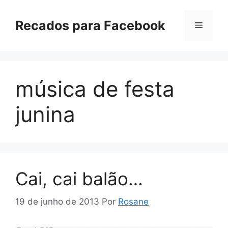
Pular
para
Recados para Facebook
Menu
o
conteúdo
música de festa
junina
Cai, cai balão…
19 de junho de 2013
Por
Rosane