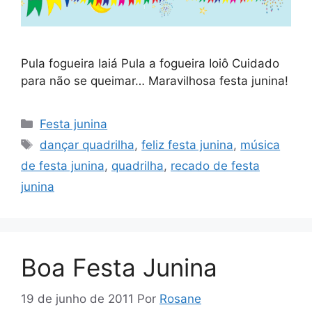
Pula fogueira Iaiá Pula a fogueira Ioiô Cuidado
para não se queimar… Maravilhosa festa junina!
Categorias
Festa junina
Tags
dançar quadrilha
,
feliz festa junina
,
música
de festa junina
,
quadrilha
,
recado de festa
junina
Boa Festa Junina
19 de junho de 2011
Por
Rosane