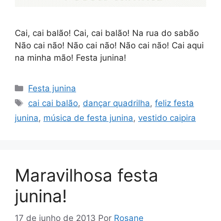
Cai, cai balão! Cai, cai balão! Na rua do sabão
Não cai não! Não cai não! Não cai não! Cai aqui
na minha mão! Festa junina!
Categorias
Festa junina
Tags
cai cai balão
,
dançar quadrilha
,
feliz festa
junina
,
música de festa junina
,
vestido caipira
Maravilhosa festa
junina!
17 de junho de 2013
Por
Rosane