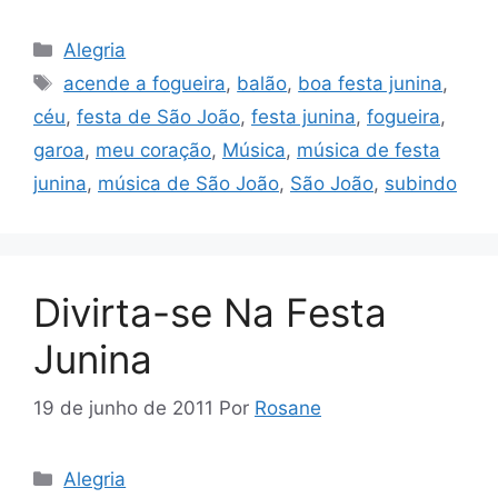
Categorias
Alegria
Tags
acende a fogueira
,
balão
,
boa festa junina
,
céu
,
festa de São João
,
festa junina
,
fogueira
,
garoa
,
meu coração
,
Música
,
música de festa
junina
,
música de São João
,
São João
,
subindo
Divirta-se Na Festa
Junina
19 de junho de 2011
Por
Rosane
Categorias
Alegria