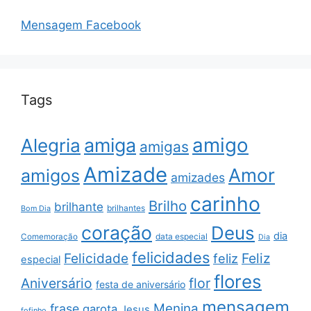
Mensagem Facebook
Tags
amigo
amiga
Alegria
amigas
Amizade
Amor
amigos
amizades
carinho
Brilho
brilhante
brilhantes
Bom Dia
coração
Deus
dia
data especial
Comemoração
Dia
felicidades
Feliz
Felicidade
feliz
especial
flores
Aniversário
flor
festa de aniversário
mensagem
Menina
frase
garota
Jesus
fofinho